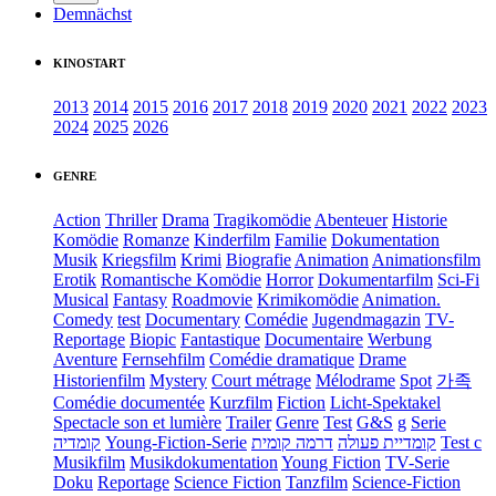
Demnächst
KINOSTART
2013
2014
2015
2016
2017
2018
2019
2020
2021
2022
2023
2024
2025
2026
GENRE
Action
Thriller
Drama
Tragikomödie
Abenteuer
Historie
Komödie
Romanze
Kinderfilm
Familie
Dokumentation
Musik
Kriegsfilm
Krimi
Biografie
Animation
Animationsfilm
Erotik
Romantische Komödie
Horror
Dokumentarfilm
Sci-Fi
Musical
Fantasy
Roadmovie
Krimikomödie
Animation.
Comedy
test
Documentary
Comédie
Jugendmagazin
TV-
Reportage
Biopic
Fantastique
Documentaire
Werbung
Aventure
Fernsehfilm
Comédie dramatique
Drame
Historienfilm
Mystery
Court métrage
Mélodrame
Spot
가족
Comédie documentée
Kurzfilm
Fiction
Licht-Spektakel
Spectacle son et lumière
Trailer
Genre
Test
G&S
g
Serie
קומדיה
Young-Fiction-Serie
דרמה קומית
קומדיית פעולה
Test c
Musikfilm
Musikdokumentation
Young Fiction
TV-Serie
Doku
Reportage
Science Fiction
Tanzfilm
Science-Fiction