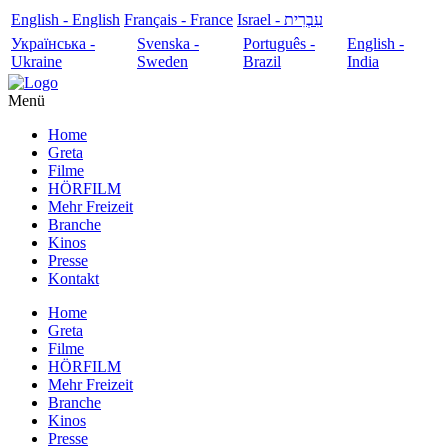
English - English
Français - France
עִבְרִית - Israel
Українська -
Svenska -
Português -
English -
Ukraine
Sweden
Brazil
India
Menü
Home
Greta
Filme
HÖRFILM
Mehr Freizeit
Branche
Kinos
Presse
Kontakt
Home
Greta
Filme
HÖRFILM
Mehr Freizeit
Branche
Kinos
Presse