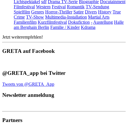
Lichtspektakel
sdf
Drama TV-Serie
Biographie
Docutainment
Filmfestival
Western
Festival
Romantik
TV-Sendung
Spielfilm
Genres
Horror-Thriller
Satire
Divers
History
True
Crime
TV-Show
Multimedia-Installation
Martial Arts
Familienfilm
Kurzfilmfestival
Dokufiction
-
Austellung
Halle
am Berghain Berlin
Familie / Kinder
Kdrama
Jetzt weiterempfehlen!
GRETA auf Facebook
@GRETA_app bei Twitter
Tweets von @GRETA_App
Newsletter anmeldung
Partners