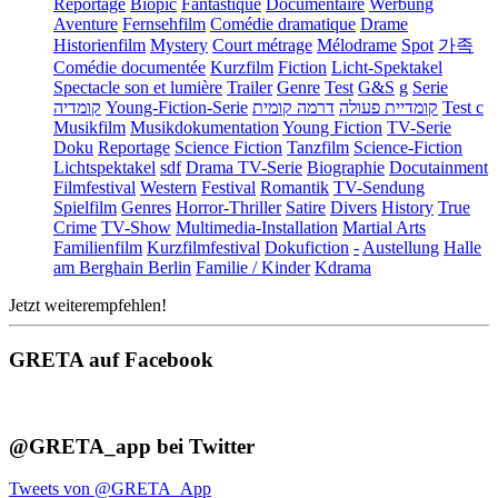
Reportage
Biopic
Fantastique
Documentaire
Werbung
Aventure
Fernsehfilm
Comédie dramatique
Drame
Historienfilm
Mystery
Court métrage
Mélodrame
Spot
가족
Comédie documentée
Kurzfilm
Fiction
Licht-Spektakel
Spectacle son et lumière
Trailer
Genre
Test
G&S
g
Serie
קומדיה
Young-Fiction-Serie
דרמה קומית
קומדיית פעולה
Test c
Musikfilm
Musikdokumentation
Young Fiction
TV-Serie
Doku
Reportage
Science Fiction
Tanzfilm
Science-Fiction
Lichtspektakel
sdf
Drama TV-Serie
Biographie
Docutainment
Filmfestival
Western
Festival
Romantik
TV-Sendung
Spielfilm
Genres
Horror-Thriller
Satire
Divers
History
True
Crime
TV-Show
Multimedia-Installation
Martial Arts
Familienfilm
Kurzfilmfestival
Dokufiction
-
Austellung
Halle
am Berghain Berlin
Familie / Kinder
Kdrama
Jetzt weiterempfehlen!
GRETA auf Facebook
@GRETA_app bei Twitter
Tweets von @GRETA_App