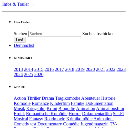
Infos & Trailer →
Film Finden
Suchen
Suche abschicken
Demnächst
KINOSTART
2013
2014
2015
2016
2017
2018
2019
2020
2021
2022
2023
2024
2025
2026
GENRE
Action
Thriller
Drama
Tragikomödie
Abenteuer
Historie
Komödie
Romanze
Kinderfilm
Familie
Dokumentation
Musik
Kriegsfilm
Krimi
Biografie
Animation
Animationsfilm
Erotik
Romantische Komödie
Horror
Dokumentarfilm
Sci-Fi
Musical
Fantasy
Roadmovie
Krimikomödie
Animation.
Comedy
test
Documentary
Comédie
Jugendmagazin
TV-