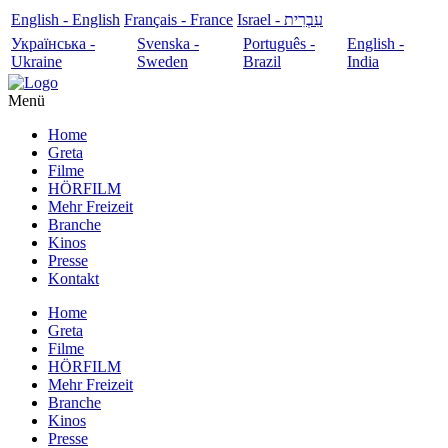
English - English
Français - France
עִבְרִית - Israel
Українська -
Svenska -
Português -
English -
Ukraine
Sweden
Brazil
India
Menü
Home
Greta
Filme
HÖRFILM
Mehr Freizeit
Branche
Kinos
Presse
Kontakt
Home
Greta
Filme
HÖRFILM
Mehr Freizeit
Branche
Kinos
Presse