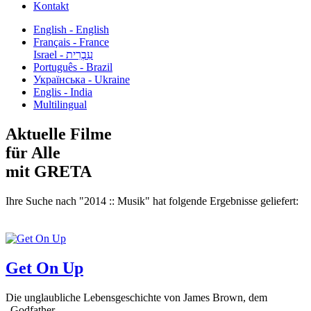
Kontakt
English - English
Français - France
עִבְרִית - Israel
Português - Brazil
Українська - Ukraine
Englis - India
Multilingual
Aktuelle Filme
für Alle
mit GRETA
Ihre Suche nach "2014 :: Musik" hat folgende Ergebnisse geliefert:
Get On Up
Die unglaubliche Lebensgeschichte von James Brown, dem
„Godfather...