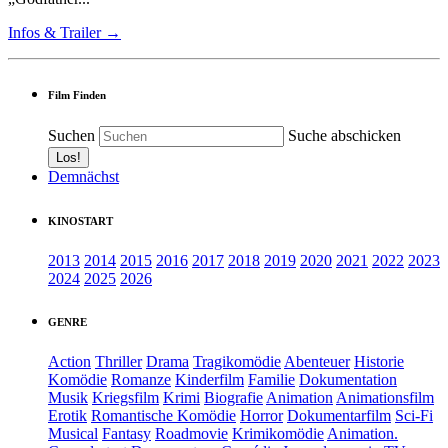
Infos & Trailer →
Film Finden
Suchen
Suche abschicken
Demnächst
KINOSTART
2013
2014
2015
2016
2017
2018
2019
2020
2021
2022
2023
2024
2025
2026
GENRE
Action
Thriller
Drama
Tragikomödie
Abenteuer
Historie
Komödie
Romanze
Kinderfilm
Familie
Dokumentation
Musik
Kriegsfilm
Krimi
Biografie
Animation
Animationsfilm
Erotik
Romantische Komödie
Horror
Dokumentarfilm
Sci-Fi
Musical
Fantasy
Roadmovie
Krimikomödie
Animation.