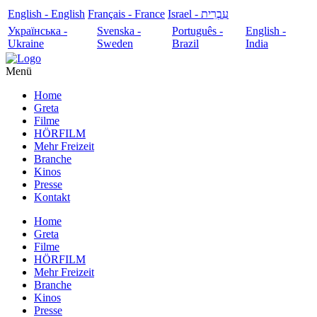
English - English
Français - France
עִבְרִית - Israel
Українська -
Svenska -
Português -
English -
Ukraine
Sweden
Brazil
India
Menü
Home
Greta
Filme
HÖRFILM
Mehr Freizeit
Branche
Kinos
Presse
Kontakt
Home
Greta
Filme
HÖRFILM
Mehr Freizeit
Branche
Kinos
Presse