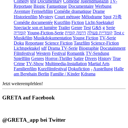
Comedy
test
Documentary
Comédie
Jugendmagazin
TV-
Reportage
Biopic
Fantastique
Documentaire
Werbung
Aventure
Fernsehfilm
Comédie dramatique
Drame
Historienfilm
Mystery
Court métrage
Mélodrame
Spot
가족
Comédie documentée
Kurzfilm
Fiction
Licht-Spektakel
Spectacle son et lumière
Trailer
Genre
Test
G&S
g
Serie
קומדיה
Young-Fiction-Serie
דרמה קומית
קומדיית פעולה
Test c
Musikfilm
Musikdokumentation
Young Fiction
TV-Serie
Doku
Reportage
Science Fiction
Tanzfilm
Science-Fiction
Lichtspektakel
sdf
Drama TV-Serie
Biographie
Docutainment
Filmfestival
Western
Festival
Romantik
TV-Sendung
Spielfilm
Genres
Horror-Thriller
Satire
Divers
History
True
Crime
TV-Show
Multimedia-Installation
Martial Arts
Familienfilm
Kurzfilmfestival
Dokufiction
-
Austellung
Halle
am Berghain Berlin
Familie / Kinder
Kdrama
Jetzt weiterempfehlen!
GRETA auf Facebook
@GRETA_app bei Twitter