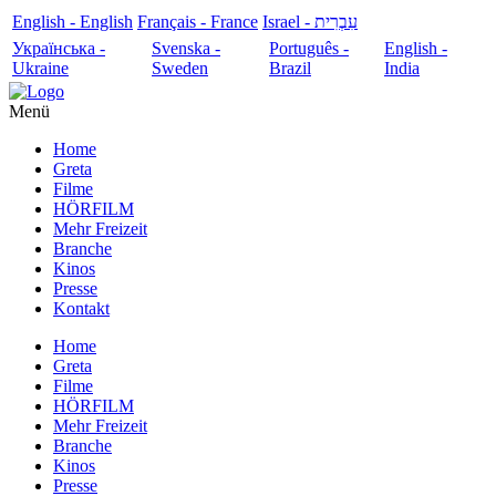
English - English
Français - France
עִבְרִית - Israel
Українська -
Svenska -
Português -
English -
Ukraine
Sweden
Brazil
India
Menü
Home
Greta
Filme
HÖRFILM
Mehr Freizeit
Branche
Kinos
Presse
Kontakt
Home
Greta
Filme
HÖRFILM
Mehr Freizeit
Branche
Kinos
Presse