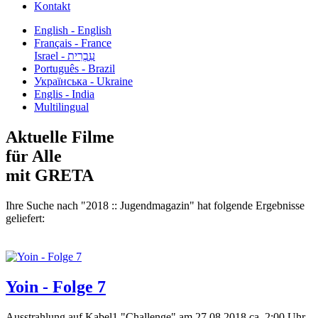
Kontakt
English - English
Français - France
עִבְרִית - Israel
Português - Brazil
Українська - Ukraine
Englis - India
Multilingual
Aktuelle Filme
für Alle
mit GRETA
Ihre Suche nach "2018 :: Jugendmagazin" hat folgende Ergebnisse
geliefert:
Yoin - Folge 7
Ausstrahlung auf Kabel1 "Challenge" am 27.08.2018 ca. 2:00 Uhr.