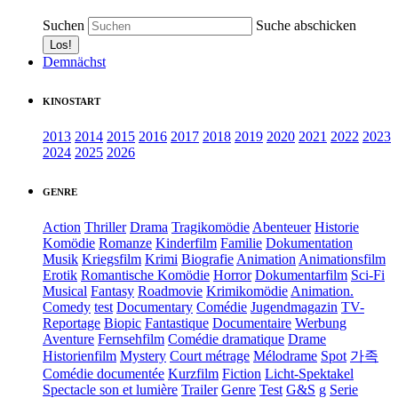
Suchen
Suche abschicken
Demnächst
KINOSTART
2013
2014
2015
2016
2017
2018
2019
2020
2021
2022
2023
2024
2025
2026
GENRE
Action
Thriller
Drama
Tragikomödie
Abenteuer
Historie
Komödie
Romanze
Kinderfilm
Familie
Dokumentation
Musik
Kriegsfilm
Krimi
Biografie
Animation
Animationsfilm
Erotik
Romantische Komödie
Horror
Dokumentarfilm
Sci-Fi
Musical
Fantasy
Roadmovie
Krimikomödie
Animation.
Comedy
test
Documentary
Comédie
Jugendmagazin
TV-
Reportage
Biopic
Fantastique
Documentaire
Werbung
Aventure
Fernsehfilm
Comédie dramatique
Drame
Historienfilm
Mystery
Court métrage
Mélodrame
Spot
가족
Comédie documentée
Kurzfilm
Fiction
Licht-Spektakel
Spectacle son et lumière
Trailer
Genre
Test
G&S
g
Serie