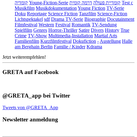
קומדיה
Young-Fiction-Serie
דרמה קומית
קומדיית פעולה
Test c
Musikfilm
Musikdokumentation
Young Fiction
TV-Serie
Doku
Reportage
Science Fiction
Tanzfilm
Science-Fiction
Lichtspektakel
sdf
Drama TV-Serie
Biographie
Docutainment
Filmfestival
Western
Festival
Romantik
TV-Sendung
Spielfilm
Genres
Horror-Thriller
Satire
Divers
History
True
Crime
TV-Show
Multimedia-Installation
Martial Arts
Familienfilm
Kurzfilmfestival
Dokufiction
-
Austellung
Halle
am Berghain Berlin
Familie / Kinder
Kdrama
Jetzt weiterempfehlen!
GRETA auf Facebook
@GRETA_app bei Twitter
Tweets von @GRETA_App
Newsletter anmeldung