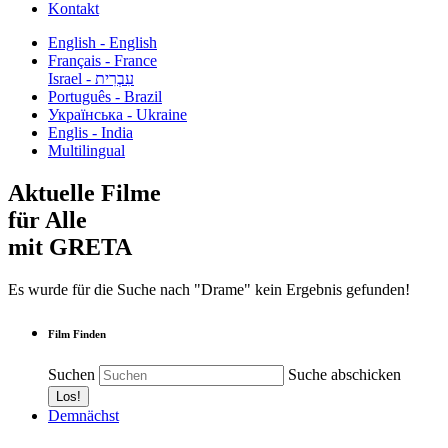
Kontakt
English - English
Français - France
עִבְרִית - Israel
Português - Brazil
Українська - Ukraine
Englis - India
Multilingual
Aktuelle Filme
für Alle
mit GRETA
Es wurde für die Suche nach "Drame" kein Ergebnis gefunden!
Film Finden
Suchen
Suche abschicken
Demnächst