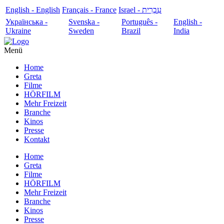
English - English
Français - France
עִבְרִית - Israel
Українська -
Svenska -
Português -
English -
Ukraine
Sweden
Brazil
India
Menü
Home
Greta
Filme
HÖRFILM
Mehr Freizeit
Branche
Kinos
Presse
Kontakt
Home
Greta
Filme
HÖRFILM
Mehr Freizeit
Branche
Kinos
Presse