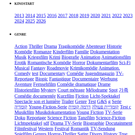
KINOSTART
2013
2014
2015
2016
2017
2018
2019
2020
2021
2022
2023
2024
2025
2026
GENRE
Action
Thriller
Drama
Tragikomödie
Abenteuer
Historie
Komödie
Romanze
Kinderfilm
Familie
Dokumentation
Musik
Kriegsfilm
Krimi
Biografie
Animation
Animationsfilm
Erotik
Romantische Komödie
Horror
Dokumentarfilm
Sci-Fi
Musical
Fantasy
Roadmovie
Krimikomödie
Animation.
Comedy
test
Documentary
Comédie
Jugendmagazin
TV-
Reportage
Biopic
Fantastique
Documentaire
Werbung
Aventure
Fernsehfilm
Comédie dramatique
Drame
Historienfilm
Mystery
Court métrage
Mélodrame
Spot
가족
Comédie documentée
Kurzfilm
Fiction
Licht-Spektakel
Spectacle son et lumière
Trailer
Genre
Test
G&S
g
Serie
קומדיה
Young-Fiction-Serie
דרמה קומית
קומדיית פעולה
Test c
Musikfilm
Musikdokumentation
Young Fiction
TV-Serie
Doku
Reportage
Science Fiction
Tanzfilm
Science-Fiction
Lichtspektakel
sdf
Drama TV-Serie
Biographie
Docutainment
Filmfestival
Western
Festival
Romantik
TV-Sendung
Spielfilm
Genres
Horror-Thriller
Satire
Divers
History
True