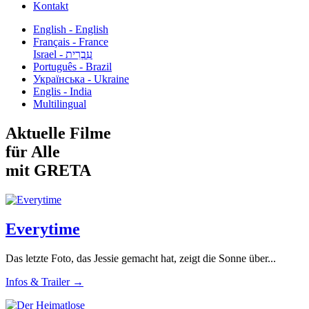
Kontakt
English - English
Français - France
עִבְרִית - Israel
Português - Brazil
Українська - Ukraine
Englis - India
Multilingual
Aktuelle Filme
für Alle
mit GRETA
Everytime
Das letzte Foto, das Jessie gemacht hat, zeigt die Sonne über...
Infos & Trailer →