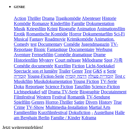
GENRE
Action
Thriller
Drama
Tragikomödie
Abenteuer
Historie
Komödie
Romanze
Kinderfilm
Familie
Dokumentation
Musik
Kriegsfilm
Krimi
Biografie
Animation
Animationsfilm
Erotik
Romantische Komödie
Horror
Dokumentarfilm
Sci-Fi
Musical
Fantasy
Roadmovie
Krimikomödie
Animation.
Comedy
test
Documentary
Comédie
Jugendmagazin
TV-
Reportage
Biopic
Fantastique
Documentaire
Werbung
Aventure
Fernsehfilm
Comédie dramatique
Drame
Historienfilm
Mystery
Court métrage
Mélodrame
Spot
가족
Comédie documentée
Kurzfilm
Fiction
Licht-Spektakel
Spectacle son et lumière
Trailer
Genre
Test
G&S
g
Serie
קומדיה
Young-Fiction-Serie
דרמה קומית
קומדיית פעולה
Test c
Musikfilm
Musikdokumentation
Young Fiction
TV-Serie
Doku
Reportage
Science Fiction
Tanzfilm
Science-Fiction
Lichtspektakel
sdf
Drama TV-Serie
Biographie
Docutainment
Filmfestival
Western
Festival
Romantik
TV-Sendung
Spielfilm
Genres
Horror-Thriller
Satire
Divers
History
True
Crime
TV-Show
Multimedia-Installation
Martial Arts
Familienfilm
Kurzfilmfestival
Dokufiction
-
Austellung
Halle
am Berghain Berlin
Familie / Kinder
Kdrama
Jetzt weiterempfehlen!