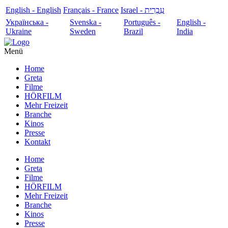
English - English
Français - France
עִבְרִית - Israel
Українська -
Svenska -
Português -
English -
Ukraine
Sweden
Brazil
India
Menü
Home
Greta
Filme
HÖRFILM
Mehr Freizeit
Branche
Kinos
Presse
Kontakt
Home
Greta
Filme
HÖRFILM
Mehr Freizeit
Branche
Kinos
Presse