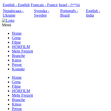
English - English
Français - France
עִבְרִית - Israel
Українська -
Svenska -
Português -
English -
Ukraine
Sweden
Brazil
India
Menü
Home
Greta
Filme
HÖRFILM
Mehr Freizeit
Branche
Kinos
Presse
Kontakt
Home
Greta
Filme
HÖRFILM
Mehr Freizeit
Branche
Kinos
Presse