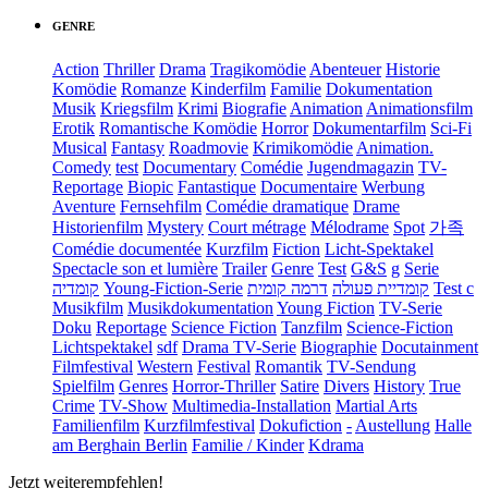
GENRE
Action
Thriller
Drama
Tragikomödie
Abenteuer
Historie
Komödie
Romanze
Kinderfilm
Familie
Dokumentation
Musik
Kriegsfilm
Krimi
Biografie
Animation
Animationsfilm
Erotik
Romantische Komödie
Horror
Dokumentarfilm
Sci-Fi
Musical
Fantasy
Roadmovie
Krimikomödie
Animation.
Comedy
test
Documentary
Comédie
Jugendmagazin
TV-
Reportage
Biopic
Fantastique
Documentaire
Werbung
Aventure
Fernsehfilm
Comédie dramatique
Drame
Historienfilm
Mystery
Court métrage
Mélodrame
Spot
가족
Comédie documentée
Kurzfilm
Fiction
Licht-Spektakel
Spectacle son et lumière
Trailer
Genre
Test
G&S
g
Serie
קומדיה
Young-Fiction-Serie
דרמה קומית
קומדיית פעולה
Test c
Musikfilm
Musikdokumentation
Young Fiction
TV-Serie
Doku
Reportage
Science Fiction
Tanzfilm
Science-Fiction
Lichtspektakel
sdf
Drama TV-Serie
Biographie
Docutainment
Filmfestival
Western
Festival
Romantik
TV-Sendung
Spielfilm
Genres
Horror-Thriller
Satire
Divers
History
True
Crime
TV-Show
Multimedia-Installation
Martial Arts
Familienfilm
Kurzfilmfestival
Dokufiction
-
Austellung
Halle
am Berghain Berlin
Familie / Kinder
Kdrama
Jetzt weiterempfehlen!