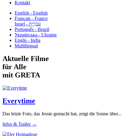
Kontakt
English - English
Français - France
עִבְרִית - Israel
Português - Brazil
Українська - Ukraine
Englis - India
Multilingual
Aktuelle Filme
für Alle
mit GRETA
Everytime
Das letzte Foto, das Jessie gemacht hat, zeigt die Sonne über...
Infos & Trailer →