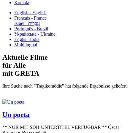
Kontakt
English - English
Français - France
עִבְרִית - Israel
Português - Brazil
Українська - Ukraine
Englis - India
Multilingual
Aktuelle Filme
für Alle
mit GRETA
Ihre Suche nach "Tragikomödie" hat folgende Ergebnisse geliefert:
Un poeta
** NUR MIT SDH-UNTERTITEL VERFÜGBAR ** Óscar
Restrepos Besessenheit...