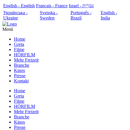
English - English
Français - France
עִבְרִית - Israel
Українська -
Svenska -
Português -
English -
Ukraine
Sweden
Brazil
India
Menü
Home
Greta
Filme
HÖRFILM
Mehr Freizeit
Branche
Kinos
Presse
Kontakt
Home
Greta
Filme
HÖRFILM
Mehr Freizeit
Branche
Kinos
Presse