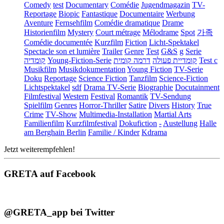
Comedy
test
Documentary
Comédie
Jugendmagazin
TV-
Reportage
Biopic
Fantastique
Documentaire
Werbung
Aventure
Fernsehfilm
Comédie dramatique
Drame
Historienfilm
Mystery
Court métrage
Mélodrame
Spot
가족
Comédie documentée
Kurzfilm
Fiction
Licht-Spektakel
Spectacle son et lumière
Trailer
Genre
Test
G&S
g
Serie
קומדיה
Young-Fiction-Serie
דרמה קומית
קומדיית פעולה
Test c
Musikfilm
Musikdokumentation
Young Fiction
TV-Serie
Doku
Reportage
Science Fiction
Tanzfilm
Science-Fiction
Lichtspektakel
sdf
Drama TV-Serie
Biographie
Docutainment
Filmfestival
Western
Festival
Romantik
TV-Sendung
Spielfilm
Genres
Horror-Thriller
Satire
Divers
History
True
Crime
TV-Show
Multimedia-Installation
Martial Arts
Familienfilm
Kurzfilmfestival
Dokufiction
-
Austellung
Halle
am Berghain Berlin
Familie / Kinder
Kdrama
Jetzt weiterempfehlen!
GRETA auf Facebook
@GRETA_app bei Twitter