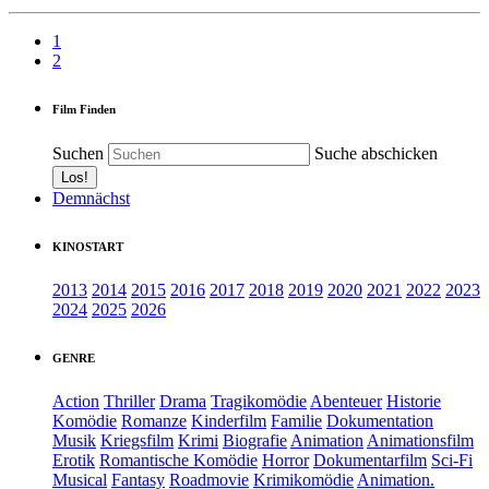
1
2
Film Finden
Suchen
Suche abschicken
Demnächst
KINOSTART
2013
2014
2015
2016
2017
2018
2019
2020
2021
2022
2023
2024
2025
2026
GENRE
Action
Thriller
Drama
Tragikomödie
Abenteuer
Historie
Komödie
Romanze
Kinderfilm
Familie
Dokumentation
Musik
Kriegsfilm
Krimi
Biografie
Animation
Animationsfilm
Erotik
Romantische Komödie
Horror
Dokumentarfilm
Sci-Fi
Musical
Fantasy
Roadmovie
Krimikomödie
Animation.