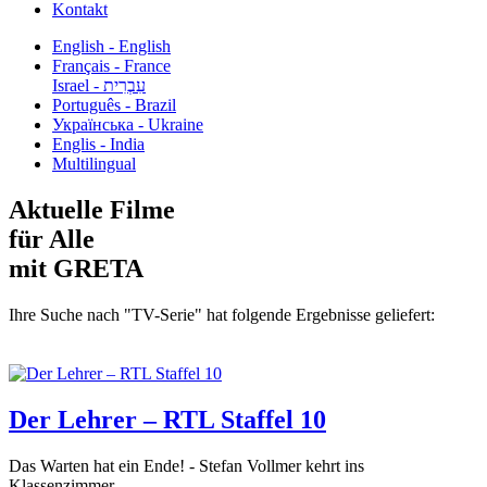
Kontakt
English - English
Français - France
עִבְרִית - Israel
Português - Brazil
Українська - Ukraine
Englis - India
Multilingual
Aktuelle Filme
für Alle
mit GRETA
Ihre Suche nach "TV-Serie" hat folgende Ergebnisse geliefert:
Der Lehrer – RTL Staffel 10
Das Warten hat ein Ende! - Stefan Vollmer kehrt ins
Klassenzimmer...