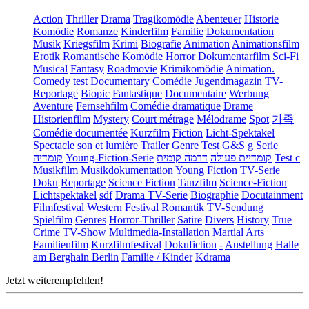
Action
Thriller
Drama
Tragikomödie
Abenteuer
Historie
Komödie
Romanze
Kinderfilm
Familie
Dokumentation
Musik
Kriegsfilm
Krimi
Biografie
Animation
Animationsfilm
Erotik
Romantische Komödie
Horror
Dokumentarfilm
Sci-Fi
Musical
Fantasy
Roadmovie
Krimikomödie
Animation.
Comedy
test
Documentary
Comédie
Jugendmagazin
TV-
Reportage
Biopic
Fantastique
Documentaire
Werbung
Aventure
Fernsehfilm
Comédie dramatique
Drame
Historienfilm
Mystery
Court métrage
Mélodrame
Spot
가족
Comédie documentée
Kurzfilm
Fiction
Licht-Spektakel
Spectacle son et lumière
Trailer
Genre
Test
G&S
g
Serie
קומדיה
Young-Fiction-Serie
דרמה קומית
קומדיית פעולה
Test c
Musikfilm
Musikdokumentation
Young Fiction
TV-Serie
Doku
Reportage
Science Fiction
Tanzfilm
Science-Fiction
Lichtspektakel
sdf
Drama TV-Serie
Biographie
Docutainment
Filmfestival
Western
Festival
Romantik
TV-Sendung
Spielfilm
Genres
Horror-Thriller
Satire
Divers
History
True
Crime
TV-Show
Multimedia-Installation
Martial Arts
Familienfilm
Kurzfilmfestival
Dokufiction
-
Austellung
Halle
am Berghain Berlin
Familie / Kinder
Kdrama
Jetzt weiterempfehlen!