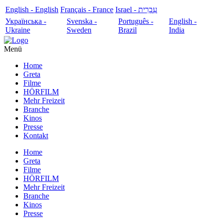
English - English
Français - France
עִבְרִית - Israel
Українська -
Svenska -
Português -
English -
Ukraine
Sweden
Brazil
India
Menü
Home
Greta
Filme
HÖRFILM
Mehr Freizeit
Branche
Kinos
Presse
Kontakt
Home
Greta
Filme
HÖRFILM
Mehr Freizeit
Branche
Kinos
Presse