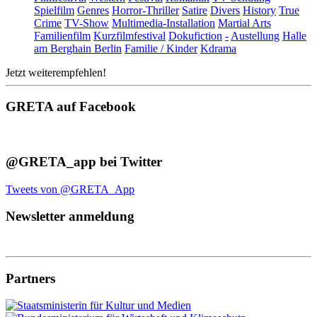
Spielfilm
Genres
Horror-Thriller
Satire
Divers
History
True
Crime
TV-Show
Multimedia-Installation
Martial Arts
Familienfilm
Kurzfilmfestival
Dokufiction
-
Austellung
Halle
am Berghain Berlin
Familie / Kinder
Kdrama
Jetzt weiterempfehlen!
GRETA auf Facebook
@GRETA_app bei Twitter
Tweets von @GRETA_App
Newsletter anmeldung
Partners