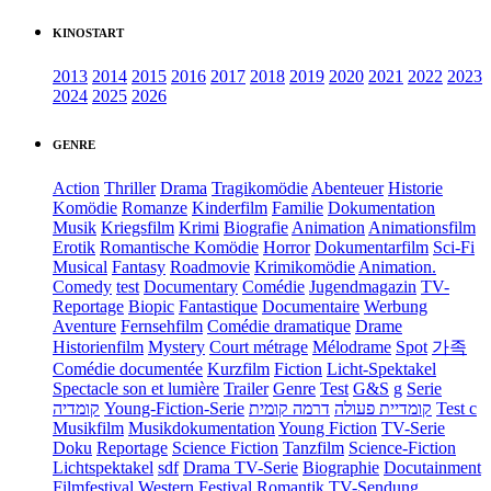
KINOSTART
2013
2014
2015
2016
2017
2018
2019
2020
2021
2022
2023
2024
2025
2026
GENRE
Action
Thriller
Drama
Tragikomödie
Abenteuer
Historie
Komödie
Romanze
Kinderfilm
Familie
Dokumentation
Musik
Kriegsfilm
Krimi
Biografie
Animation
Animationsfilm
Erotik
Romantische Komödie
Horror
Dokumentarfilm
Sci-Fi
Musical
Fantasy
Roadmovie
Krimikomödie
Animation.
Comedy
test
Documentary
Comédie
Jugendmagazin
TV-
Reportage
Biopic
Fantastique
Documentaire
Werbung
Aventure
Fernsehfilm
Comédie dramatique
Drame
Historienfilm
Mystery
Court métrage
Mélodrame
Spot
가족
Comédie documentée
Kurzfilm
Fiction
Licht-Spektakel
Spectacle son et lumière
Trailer
Genre
Test
G&S
g
Serie
קומדיה
Young-Fiction-Serie
דרמה קומית
קומדיית פעולה
Test c
Musikfilm
Musikdokumentation
Young Fiction
TV-Serie
Doku
Reportage
Science Fiction
Tanzfilm
Science-Fiction
Lichtspektakel
sdf
Drama TV-Serie
Biographie
Docutainment
Filmfestival
Western
Festival
Romantik
TV-Sendung