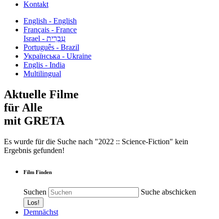
Kontakt
English - English
Français - France
עִבְרִית - Israel
Português - Brazil
Українська - Ukraine
Englis - India
Multilingual
Aktuelle Filme
für Alle
mit GRETA
Es wurde für die Suche nach "2022 :: Science-Fiction" kein
Ergebnis gefunden!
Film Finden
Suchen
Suche abschicken
Demnächst