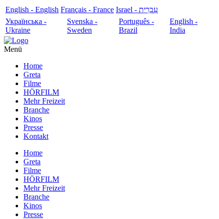
English - English
Français - France
עִבְרִית - Israel
Українська -
Svenska -
Português -
English -
Ukraine
Sweden
Brazil
India
Menü
Home
Greta
Filme
HÖRFILM
Mehr Freizeit
Branche
Kinos
Presse
Kontakt
Home
Greta
Filme
HÖRFILM
Mehr Freizeit
Branche
Kinos
Presse