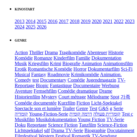
KINOSTART
2013
2014
2015
2016
2017
2018
2019
2020
2021
2022
2023
2024
2025
2026
GENRE
Action
Thriller
Drama
Tragikomödie
Abenteuer
Historie
Komödie
Romanze
Kinderfilm
Familie
Dokumentation
Musik
Kriegsfilm
Krimi
Biografie
Animation
Animationsfilm
Erotik
Romantische Komödie
Horror
Dokumentarfilm
Sci-Fi
Musical
Fantasy
Roadmovie
Krimikomödie
Animation.
Comedy
test
Documentary
Comédie
Jugendmagazin
TV-
Reportage
Biopic
Fantastique
Documentaire
Werbung
Aventure
Fernsehfilm
Comédie dramatique
Drame
Historienfilm
Mystery
Court métrage
Mélodrame
Spot
가족
Comédie documentée
Kurzfilm
Fiction
Licht-Spektakel
Spectacle son et lumière
Trailer
Genre
Test
G&S
g
Serie
קומדיה
Young-Fiction-Serie
דרמה קומית
קומדיית פעולה
Test c
Musikfilm
Musikdokumentation
Young Fiction
TV-Serie
Doku
Reportage
Science Fiction
Tanzfilm
Science-Fiction
Lichtspektakel
sdf
Drama TV-Serie
Biographie
Docutainment
Filmfestival
Western
Festival
Romantik
TV-Sendung