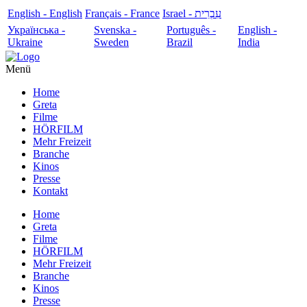
English - English
Français - France
עִבְרִית - Israel
Українська -
Svenska -
Português -
English -
Ukraine
Sweden
Brazil
India
Menü
Home
Greta
Filme
HÖRFILM
Mehr Freizeit
Branche
Kinos
Presse
Kontakt
Home
Greta
Filme
HÖRFILM
Mehr Freizeit
Branche
Kinos
Presse