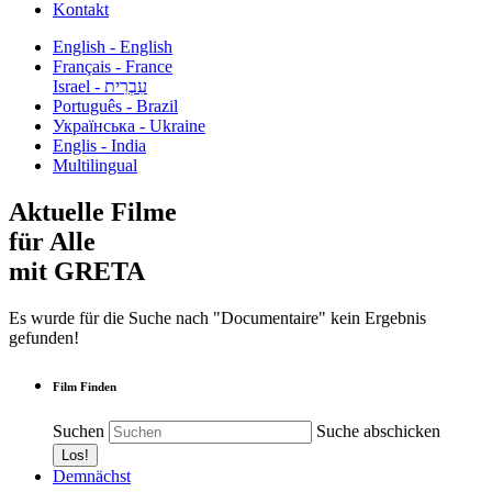
Kontakt
English - English
Français - France
עִבְרִית - Israel
Português - Brazil
Українська - Ukraine
Englis - India
Multilingual
Aktuelle Filme
für Alle
mit GRETA
Es wurde für die Suche nach "Documentaire" kein Ergebnis
gefunden!
Film Finden
Suchen
Suche abschicken
Demnächst