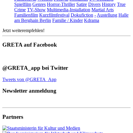
Spielfilm
Genres
Horror-Thriller
Satire
Divers
History
True
Crime
TV-Show
Multimedia-Installation
Martial Arts
Familienfilm
Kurzfilmfestival
Dokufiction
-
Austellung
Halle
am Berghain Berlin
Familie / Kinder
Kdrama
Jetzt weiterempfehlen!
GRETA auf Facebook
@GRETA_app bei Twitter
Tweets von @GRETA_App
Newsletter anmeldung
Partners