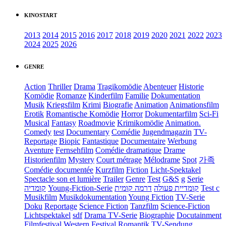
KINOSTART
2013
2014
2015
2016
2017
2018
2019
2020
2021
2022
2023
2024
2025
2026
GENRE
Action
Thriller
Drama
Tragikomödie
Abenteuer
Historie
Komödie
Romanze
Kinderfilm
Familie
Dokumentation
Musik
Kriegsfilm
Krimi
Biografie
Animation
Animationsfilm
Erotik
Romantische Komödie
Horror
Dokumentarfilm
Sci-Fi
Musical
Fantasy
Roadmovie
Krimikomödie
Animation.
Comedy
test
Documentary
Comédie
Jugendmagazin
TV-
Reportage
Biopic
Fantastique
Documentaire
Werbung
Aventure
Fernsehfilm
Comédie dramatique
Drame
Historienfilm
Mystery
Court métrage
Mélodrame
Spot
가족
Comédie documentée
Kurzfilm
Fiction
Licht-Spektakel
Spectacle son et lumière
Trailer
Genre
Test
G&S
g
Serie
קומדיה
Young-Fiction-Serie
דרמה קומית
קומדיית פעולה
Test c
Musikfilm
Musikdokumentation
Young Fiction
TV-Serie
Doku
Reportage
Science Fiction
Tanzfilm
Science-Fiction
Lichtspektakel
sdf
Drama TV-Serie
Biographie
Docutainment
Filmfestival
Western
Festival
Romantik
TV-Sendung