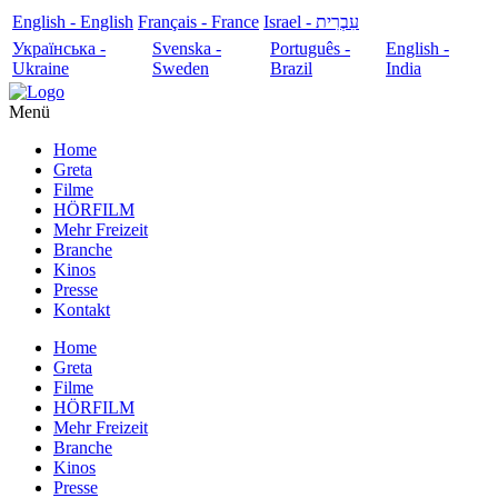
English - English
Français - France
עִבְרִית - Israel
Українська -
Svenska -
Português -
English -
Ukraine
Sweden
Brazil
India
Menü
Home
Greta
Filme
HÖRFILM
Mehr Freizeit
Branche
Kinos
Presse
Kontakt
Home
Greta
Filme
HÖRFILM
Mehr Freizeit
Branche
Kinos
Presse