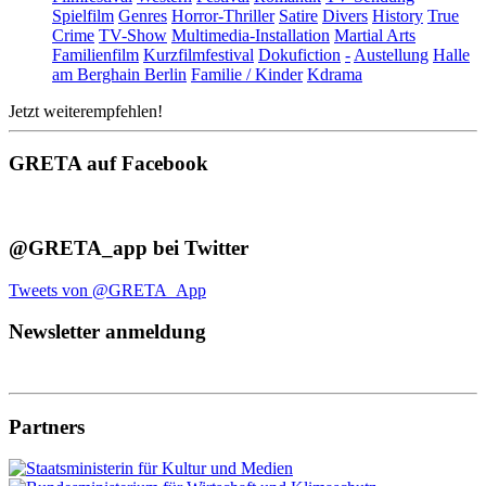
Spielfilm
Genres
Horror-Thriller
Satire
Divers
History
True
Crime
TV-Show
Multimedia-Installation
Martial Arts
Familienfilm
Kurzfilmfestival
Dokufiction
-
Austellung
Halle
am Berghain Berlin
Familie / Kinder
Kdrama
Jetzt weiterempfehlen!
GRETA auf Facebook
@GRETA_app bei Twitter
Tweets von @GRETA_App
Newsletter anmeldung
Partners