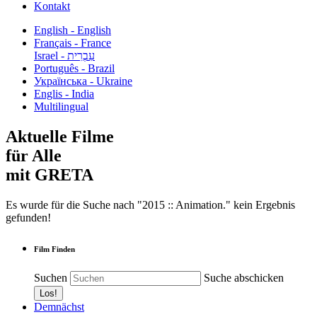
Kontakt
English - English
Français - France
עִבְרִית - Israel
Português - Brazil
Українська - Ukraine
Englis - India
Multilingual
Aktuelle Filme
für Alle
mit GRETA
Es wurde für die Suche nach "2015 :: Animation." kein Ergebnis
gefunden!
Film Finden
Suchen
Suche abschicken
Demnächst