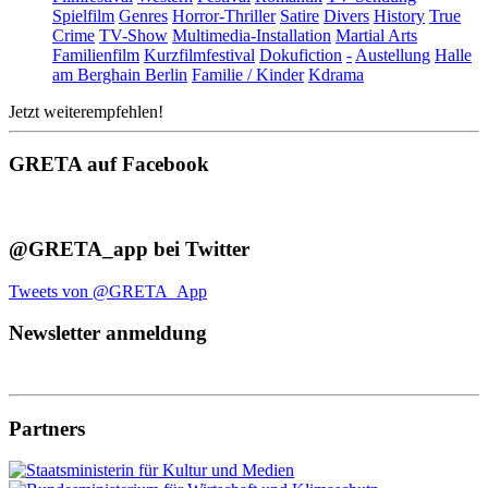
Spielfilm
Genres
Horror-Thriller
Satire
Divers
History
True
Crime
TV-Show
Multimedia-Installation
Martial Arts
Familienfilm
Kurzfilmfestival
Dokufiction
-
Austellung
Halle
am Berghain Berlin
Familie / Kinder
Kdrama
Jetzt weiterempfehlen!
GRETA auf Facebook
@GRETA_app bei Twitter
Tweets von @GRETA_App
Newsletter anmeldung
Partners