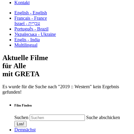
Kontakt
English - English
Français - France
עִבְרִית - Israel
Português - Brazil
Українська - Ukraine
Englis - India
Multilingual
Aktuelle Filme
für Alle
mit GRETA
Es wurde für die Suche nach "2019 :: Western" kein Ergebnis
gefunden!
Film Finden
Suchen
Suche abschicken
Demnächst