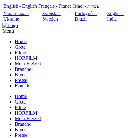
English - English
Français - France
עִבְרִית - Israel
Українська -
Svenska -
Português -
English -
Ukraine
Sweden
Brazil
India
Menü
Home
Greta
Filme
HÖRFILM
Mehr Freizeit
Branche
Kinos
Presse
Kontakt
Home
Greta
Filme
HÖRFILM
Mehr Freizeit
Branche
Kinos
Presse