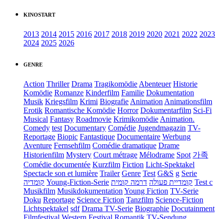
KINOSTART
2013
2014
2015
2016
2017
2018
2019
2020
2021
2022
2023
2024
2025
2026
GENRE
Action
Thriller
Drama
Tragikomödie
Abenteuer
Historie
Komödie
Romanze
Kinderfilm
Familie
Dokumentation
Musik
Kriegsfilm
Krimi
Biografie
Animation
Animationsfilm
Erotik
Romantische Komödie
Horror
Dokumentarfilm
Sci-Fi
Musical
Fantasy
Roadmovie
Krimikomödie
Animation.
Comedy
test
Documentary
Comédie
Jugendmagazin
TV-
Reportage
Biopic
Fantastique
Documentaire
Werbung
Aventure
Fernsehfilm
Comédie dramatique
Drame
Historienfilm
Mystery
Court métrage
Mélodrame
Spot
가족
Comédie documentée
Kurzfilm
Fiction
Licht-Spektakel
Spectacle son et lumière
Trailer
Genre
Test
G&S
g
Serie
קומדיה
Young-Fiction-Serie
דרמה קומית
קומדיית פעולה
Test c
Musikfilm
Musikdokumentation
Young Fiction
TV-Serie
Doku
Reportage
Science Fiction
Tanzfilm
Science-Fiction
Lichtspektakel
sdf
Drama TV-Serie
Biographie
Docutainment
Filmfestival
Western
Festival
Romantik
TV-Sendung