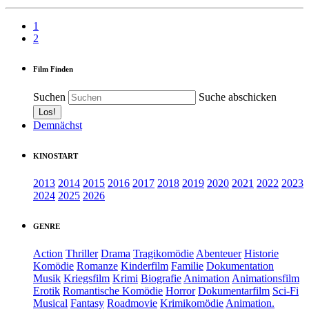
1
2
Film Finden
Suchen
Suche abschicken
Demnächst
KINOSTART
2013
2014
2015
2016
2017
2018
2019
2020
2021
2022
2023
2024
2025
2026
GENRE
Action
Thriller
Drama
Tragikomödie
Abenteuer
Historie
Komödie
Romanze
Kinderfilm
Familie
Dokumentation
Musik
Kriegsfilm
Krimi
Biografie
Animation
Animationsfilm
Erotik
Romantische Komödie
Horror
Dokumentarfilm
Sci-Fi
Musical
Fantasy
Roadmovie
Krimikomödie
Animation.