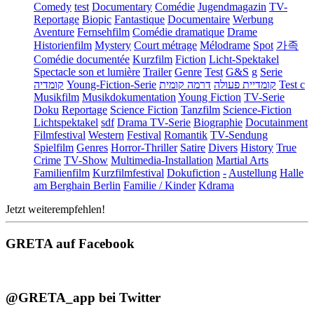
Comedy
test
Documentary
Comédie
Jugendmagazin
TV-
Reportage
Biopic
Fantastique
Documentaire
Werbung
Aventure
Fernsehfilm
Comédie dramatique
Drame
Historienfilm
Mystery
Court métrage
Mélodrame
Spot
가족
Comédie documentée
Kurzfilm
Fiction
Licht-Spektakel
Spectacle son et lumière
Trailer
Genre
Test
G&S
g
Serie
קומדיה
Young-Fiction-Serie
דרמה קומית
קומדיית פעולה
Test c
Musikfilm
Musikdokumentation
Young Fiction
TV-Serie
Doku
Reportage
Science Fiction
Tanzfilm
Science-Fiction
Lichtspektakel
sdf
Drama TV-Serie
Biographie
Docutainment
Filmfestival
Western
Festival
Romantik
TV-Sendung
Spielfilm
Genres
Horror-Thriller
Satire
Divers
History
True
Crime
TV-Show
Multimedia-Installation
Martial Arts
Familienfilm
Kurzfilmfestival
Dokufiction
-
Austellung
Halle
am Berghain Berlin
Familie / Kinder
Kdrama
Jetzt weiterempfehlen!
GRETA auf Facebook
@GRETA_app bei Twitter