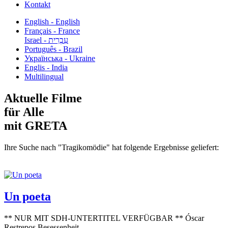
Kontakt
English - English
Français - France
עִבְרִית - Israel
Português - Brazil
Українська - Ukraine
Englis - India
Multilingual
Aktuelle Filme
für Alle
mit GRETA
Ihre Suche nach "Tragikomödie" hat folgende Ergebnisse geliefert:
Un poeta
** NUR MIT SDH-UNTERTITEL VERFÜGBAR ** Óscar
Restrepos Besessenheit...