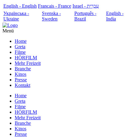
English - English
Français - France
עִבְרִית - Israel
Українська -
Svenska -
Português -
English -
Ukraine
Sweden
Brazil
India
Menü
Home
Greta
Filme
HÖRFILM
Mehr Freizeit
Branche
Kinos
Presse
Kontakt
Home
Greta
Filme
HÖRFILM
Mehr Freizeit
Branche
Kinos
Presse