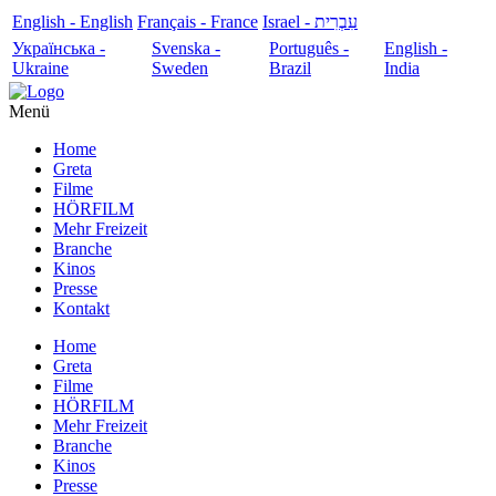
English - English
Français - France
עִבְרִית - Israel
Українська -
Svenska -
Português -
English -
Ukraine
Sweden
Brazil
India
Menü
Home
Greta
Filme
HÖRFILM
Mehr Freizeit
Branche
Kinos
Presse
Kontakt
Home
Greta
Filme
HÖRFILM
Mehr Freizeit
Branche
Kinos
Presse