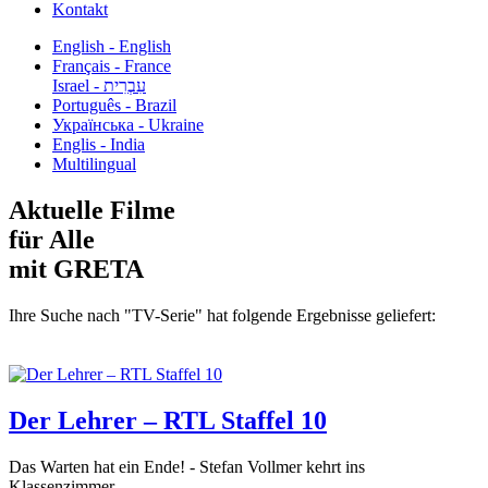
Kontakt
English - English
Français - France
עִבְרִית - Israel
Português - Brazil
Українська - Ukraine
Englis - India
Multilingual
Aktuelle Filme
für Alle
mit GRETA
Ihre Suche nach "TV-Serie" hat folgende Ergebnisse geliefert:
Der Lehrer – RTL Staffel 10
Das Warten hat ein Ende! - Stefan Vollmer kehrt ins
Klassenzimmer...