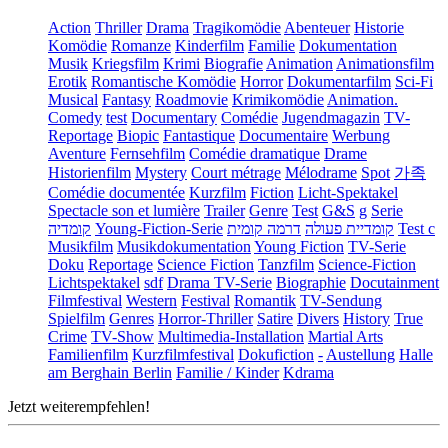
Action
Thriller
Drama
Tragikomödie
Abenteuer
Historie
Komödie
Romanze
Kinderfilm
Familie
Dokumentation
Musik
Kriegsfilm
Krimi
Biografie
Animation
Animationsfilm
Erotik
Romantische Komödie
Horror
Dokumentarfilm
Sci-Fi
Musical
Fantasy
Roadmovie
Krimikomödie
Animation.
Comedy
test
Documentary
Comédie
Jugendmagazin
TV-
Reportage
Biopic
Fantastique
Documentaire
Werbung
Aventure
Fernsehfilm
Comédie dramatique
Drame
Historienfilm
Mystery
Court métrage
Mélodrame
Spot
가족
Comédie documentée
Kurzfilm
Fiction
Licht-Spektakel
Spectacle son et lumière
Trailer
Genre
Test
G&S
g
Serie
קומדיה
Young-Fiction-Serie
דרמה קומית
קומדיית פעולה
Test c
Musikfilm
Musikdokumentation
Young Fiction
TV-Serie
Doku
Reportage
Science Fiction
Tanzfilm
Science-Fiction
Lichtspektakel
sdf
Drama TV-Serie
Biographie
Docutainment
Filmfestival
Western
Festival
Romantik
TV-Sendung
Spielfilm
Genres
Horror-Thriller
Satire
Divers
History
True
Crime
TV-Show
Multimedia-Installation
Martial Arts
Familienfilm
Kurzfilmfestival
Dokufiction
-
Austellung
Halle
am Berghain Berlin
Familie / Kinder
Kdrama
Jetzt weiterempfehlen!