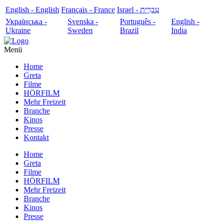
English - English
Français - France
עִבְרִית - Israel
Українська -
Svenska -
Português -
English -
Ukraine
Sweden
Brazil
India
Menü
Home
Greta
Filme
HÖRFILM
Mehr Freizeit
Branche
Kinos
Presse
Kontakt
Home
Greta
Filme
HÖRFILM
Mehr Freizeit
Branche
Kinos
Presse