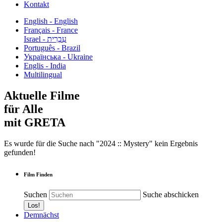
Kontakt
English - English
Français - France
עִבְרִית - Israel
Português - Brazil
Українська - Ukraine
Englis - India
Multilingual
Aktuelle Filme
für Alle
mit GRETA
Es wurde für die Suche nach "2024 :: Mystery" kein Ergebnis
gefunden!
Film Finden
Suchen
Suche abschicken
Demnächst