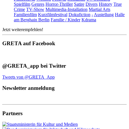
Spielfilm
Genres
Horror-Thriller
Satire
Divers
History
True
Crime
TV-Show
Multimedia-Installation
Martial Arts
Familienfilm
Kurzfilmfestival
Dokufiction
-
Austellung
Halle
am Berghain Berlin
Familie / Kinder
Kdrama
Jetzt weiterempfehlen!
GRETA auf Facebook
@GRETA_app bei Twitter
Tweets von @GRETA_App
Newsletter anmeldung
Partners