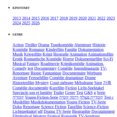
KINOSTART
2013
2014
2015
2016
2017
2018
2019
2020
2021
2022
2023
2024
2025
2026
GENRE
Action
Thriller
Drama
Tragikomödie
Abenteuer
Historie
Komödie
Romanze
Kinderfilm
Familie
Dokumentation
Musik
Kriegsfilm
Krimi
Biografie
Animation
Animationsfilm
Erotik
Romantische Komödie
Horror
Dokumentarfilm
Sci-Fi
Musical
Fantasy
Roadmovie
Krimikomödie
Animation.
Comedy
test
Documentary
Comédie
Jugendmagazin
TV-
Reportage
Biopic
Fantastique
Documentaire
Werbung
Aventure
Fernsehfilm
Comédie dramatique
Drame
Historienfilm
Mystery
Court métrage
Mélodrame
Spot
가족
Comédie documentée
Kurzfilm
Fiction
Licht-Spektakel
Spectacle son et lumière
Trailer
Genre
Test
G&S
g
Serie
קומדיה
Young-Fiction-Serie
דרמה קומית
קומדיית פעולה
Test c
Musikfilm
Musikdokumentation
Young Fiction
TV-Serie
Doku
Reportage
Science Fiction
Tanzfilm
Science-Fiction
Lichtspektakel
sdf
Drama TV-Serie
Biographie
Docutainment
Filmfestival
Western
Festival
Romantik
TV-Sendung