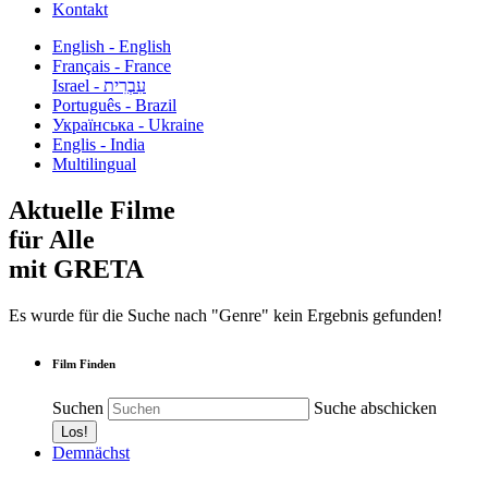
Kontakt
English - English
Français - France
עִבְרִית - Israel
Português - Brazil
Українська - Ukraine
Englis - India
Multilingual
Aktuelle Filme
für Alle
mit GRETA
Es wurde für die Suche nach "Genre" kein Ergebnis gefunden!
Film Finden
Suchen
Suche abschicken
Demnächst