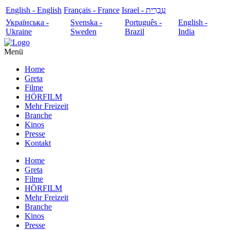
English - English
Français - France
עִבְרִית - Israel
Українська -
Svenska -
Português -
English -
Ukraine
Sweden
Brazil
India
Menü
Home
Greta
Filme
HÖRFILM
Mehr Freizeit
Branche
Kinos
Presse
Kontakt
Home
Greta
Filme
HÖRFILM
Mehr Freizeit
Branche
Kinos
Presse