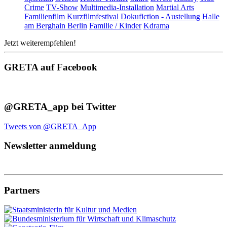
Crime
TV-Show
Multimedia-Installation
Martial Arts
Familienfilm
Kurzfilmfestival
Dokufiction
-
Austellung
Halle
am Berghain Berlin
Familie / Kinder
Kdrama
Jetzt weiterempfehlen!
GRETA auf Facebook
@GRETA_app bei Twitter
Tweets von @GRETA_App
Newsletter anmeldung
Partners