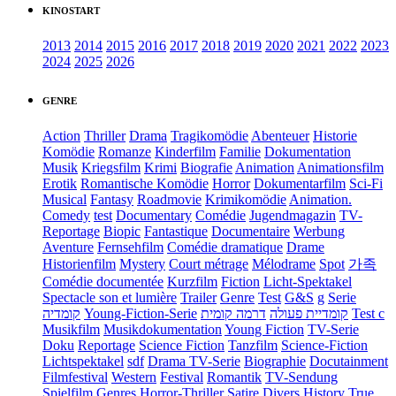
KINOSTART
2013
2014
2015
2016
2017
2018
2019
2020
2021
2022
2023
2024
2025
2026
GENRE
Action
Thriller
Drama
Tragikomödie
Abenteuer
Historie
Komödie
Romanze
Kinderfilm
Familie
Dokumentation
Musik
Kriegsfilm
Krimi
Biografie
Animation
Animationsfilm
Erotik
Romantische Komödie
Horror
Dokumentarfilm
Sci-Fi
Musical
Fantasy
Roadmovie
Krimikomödie
Animation.
Comedy
test
Documentary
Comédie
Jugendmagazin
TV-
Reportage
Biopic
Fantastique
Documentaire
Werbung
Aventure
Fernsehfilm
Comédie dramatique
Drame
Historienfilm
Mystery
Court métrage
Mélodrame
Spot
가족
Comédie documentée
Kurzfilm
Fiction
Licht-Spektakel
Spectacle son et lumière
Trailer
Genre
Test
G&S
g
Serie
קומדיה
Young-Fiction-Serie
דרמה קומית
קומדיית פעולה
Test c
Musikfilm
Musikdokumentation
Young Fiction
TV-Serie
Doku
Reportage
Science Fiction
Tanzfilm
Science-Fiction
Lichtspektakel
sdf
Drama TV-Serie
Biographie
Docutainment
Filmfestival
Western
Festival
Romantik
TV-Sendung
Spielfilm
Genres
Horror-Thriller
Satire
Divers
History
True