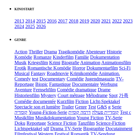
KINOSTART
2013
2014
2015
2016
2017
2018
2019
2020
2021
2022
2023
2024
2025
2026
GENRE
Action
Thriller
Drama
Tragikomödie
Abenteuer
Historie
Komödie
Romanze
Kinderfilm
Familie
Dokumentation
Musik
Kriegsfilm
Krimi
Biografie
Animation
Animationsfilm
Erotik
Romantische Komödie
Horror
Dokumentarfilm
Sci-Fi
Musical
Fantasy
Roadmovie
Krimikomödie
Animation.
Comedy
test
Documentary
Comédie
Jugendmagazin
TV-
Reportage
Biopic
Fantastique
Documentaire
Werbung
Aventure
Fernsehfilm
Comédie dramatique
Drame
Historienfilm
Mystery
Court métrage
Mélodrame
Spot
가족
Comédie documentée
Kurzfilm
Fiction
Licht-Spektakel
Spectacle son et lumière
Trailer
Genre
Test
G&S
g
Serie
קומדיה
Young-Fiction-Serie
דרמה קומית
קומדיית פעולה
Test c
Musikfilm
Musikdokumentation
Young Fiction
TV-Serie
Doku
Reportage
Science Fiction
Tanzfilm
Science-Fiction
Lichtspektakel
sdf
Drama TV-Serie
Biographie
Docutainment
Filmfestival
Western
Festival
Romantik
TV-Sendung