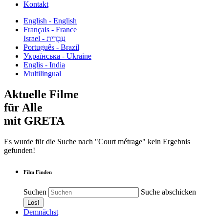
Kontakt
English - English
Français - France
עִבְרִית - Israel
Português - Brazil
Українська - Ukraine
Englis - India
Multilingual
Aktuelle Filme
für Alle
mit GRETA
Es wurde für die Suche nach "Court métrage" kein Ergebnis
gefunden!
Film Finden
Suchen
Suche abschicken
Demnächst