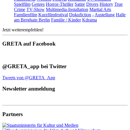
Spielfilm
Genres
Horror-Thriller
Satire
Divers
History
True
Crime
TV-Show
Multimedia-Installation
Martial Arts
Familienfilm
Kurzfilmfestival
Dokufiction
-
Austellung
Halle
am Berghain Berlin
Familie / Kinder
Kdrama
Jetzt weiterempfehlen!
GRETA auf Facebook
@GRETA_app bei Twitter
Tweets von @GRETA_App
Newsletter anmeldung
Partners