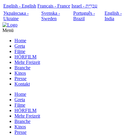
English - English
Français - France
עִבְרִית - Israel
Українська -
Svenska -
Português -
English -
Ukraine
Sweden
Brazil
India
Menü
Home
Greta
Filme
HÖRFILM
Mehr Freizeit
Branche
Kinos
Presse
Kontakt
Home
Greta
Filme
HÖRFILM
Mehr Freizeit
Branche
Kinos
Presse