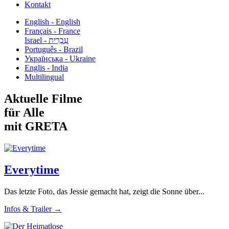
Kontakt
English - English
Français - France
עִבְרִית - Israel
Português - Brazil
Українська - Ukraine
Englis - India
Multilingual
Aktuelle Filme
für Alle
mit GRETA
Everytime
Das letzte Foto, das Jessie gemacht hat, zeigt die Sonne über...
Infos & Trailer →