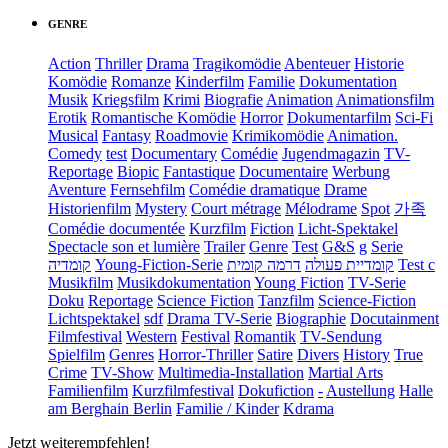
GENRE
Action
Thriller
Drama
Tragikomödie
Abenteuer
Historie
Komödie
Romanze
Kinderfilm
Familie
Dokumentation
Musik
Kriegsfilm
Krimi
Biografie
Animation
Animationsfilm
Erotik
Romantische Komödie
Horror
Dokumentarfilm
Sci-Fi
Musical
Fantasy
Roadmovie
Krimikomödie
Animation.
Comedy
test
Documentary
Comédie
Jugendmagazin
TV-
Reportage
Biopic
Fantastique
Documentaire
Werbung
Aventure
Fernsehfilm
Comédie dramatique
Drame
Historienfilm
Mystery
Court métrage
Mélodrame
Spot
가족
Comédie documentée
Kurzfilm
Fiction
Licht-Spektakel
Spectacle son et lumière
Trailer
Genre
Test
G&S
g
Serie
קומדיה
Young-Fiction-Serie
דרמה קומית
קומדיית פעולה
Test c
Musikfilm
Musikdokumentation
Young Fiction
TV-Serie
Doku
Reportage
Science Fiction
Tanzfilm
Science-Fiction
Lichtspektakel
sdf
Drama TV-Serie
Biographie
Docutainment
Filmfestival
Western
Festival
Romantik
TV-Sendung
Spielfilm
Genres
Horror-Thriller
Satire
Divers
History
True
Crime
TV-Show
Multimedia-Installation
Martial Arts
Familienfilm
Kurzfilmfestival
Dokufiction
-
Austellung
Halle
am Berghain Berlin
Familie / Kinder
Kdrama
Jetzt weiterempfehlen!