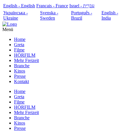
English - English
Français - France
עִבְרִית - Israel
Українська -
Svenska -
Português -
English -
Ukraine
Sweden
Brazil
India
Menü
Home
Greta
Filme
HÖRFILM
Mehr Freizeit
Branche
Kinos
Presse
Kontakt
Home
Greta
Filme
HÖRFILM
Mehr Freizeit
Branche
Kinos
Presse