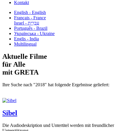
Kontakt
English - English
Français - France
עִבְרִית - Israel
Português - Brazil
Українська - Ukraine
Englis - India
Multilingual
Aktuelle Filme
für Alle
mit GRETA
Ihre Suche nach "2018" hat folgende Ergebnisse geliefert:
Sibel
Die Audiodeskription und Untertitel werden mit freundlicher
Unterstützung...