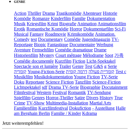
GENRE
Action
Thriller
Drama
Tragikomödie
Abenteuer
Historie
Komödie
Romanze
Kinderfilm
Familie
Dokumentation
Musik
Kriegsfilm
Krimi
Biografie
Animation
Animationsfilm
Erotik
Romantische Komödie
Horror
Dokumentarfilm
Sci-Fi
Musical
Fantasy
Roadmovie
Krimikomödie
Animation.
Comedy
test
Documentary
Comédie
Jugendmagazin
TV-
Reportage
Biopic
Fantastique
Documentaire
Werbung
Aventure
Fernsehfilm
Comédie dramatique
Drame
Historienfilm
Mystery
Court métrage
Mélodrame
Spot
가족
Comédie documentée
Kurzfilm
Fiction
Licht-Spektakel
Spectacle son et lumière
Trailer
Genre
Test
G&S
g
Serie
קומדיה
Young-Fiction-Serie
דרמה קומית
קומדיית פעולה
Test c
Musikfilm
Musikdokumentation
Young Fiction
TV-Serie
Doku
Reportage
Science Fiction
Tanzfilm
Science-Fiction
Lichtspektakel
sdf
Drama TV-Serie
Biographie
Docutainment
Filmfestival
Western
Festival
Romantik
TV-Sendung
Spielfilm
Genres
Horror-Thriller
Satire
Divers
History
True
Crime
TV-Show
Multimedia-Installation
Martial Arts
Familienfilm
Kurzfilmfestival
Dokufiction
-
Austellung
Halle
am Berghain Berlin
Familie / Kinder
Kdrama
Jetzt weiterempfehlen!