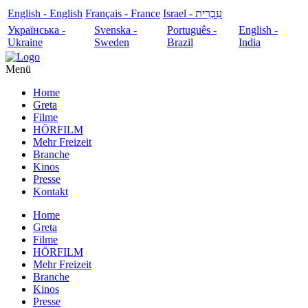
English - English
Français - France
עִבְרִית - Israel
Українська -
Svenska -
Português -
English -
Ukraine
Sweden
Brazil
India
Menü
Home
Greta
Filme
HÖRFILM
Mehr Freizeit
Branche
Kinos
Presse
Kontakt
Home
Greta
Filme
HÖRFILM
Mehr Freizeit
Branche
Kinos
Presse