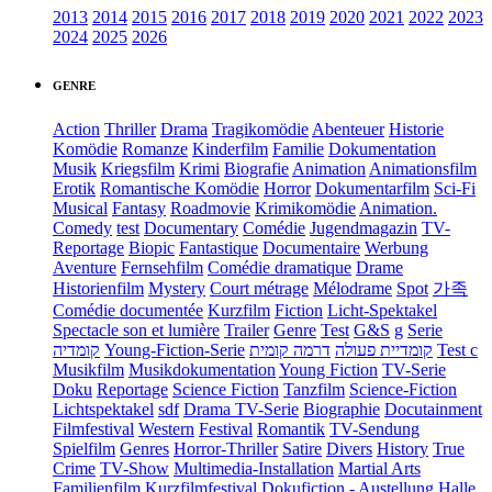
2013
2014
2015
2016
2017
2018
2019
2020
2021
2022
2023
2024
2025
2026
GENRE
Action
Thriller
Drama
Tragikomödie
Abenteuer
Historie
Komödie
Romanze
Kinderfilm
Familie
Dokumentation
Musik
Kriegsfilm
Krimi
Biografie
Animation
Animationsfilm
Erotik
Romantische Komödie
Horror
Dokumentarfilm
Sci-Fi
Musical
Fantasy
Roadmovie
Krimikomödie
Animation.
Comedy
test
Documentary
Comédie
Jugendmagazin
TV-
Reportage
Biopic
Fantastique
Documentaire
Werbung
Aventure
Fernsehfilm
Comédie dramatique
Drame
Historienfilm
Mystery
Court métrage
Mélodrame
Spot
가족
Comédie documentée
Kurzfilm
Fiction
Licht-Spektakel
Spectacle son et lumière
Trailer
Genre
Test
G&S
g
Serie
קומדיה
Young-Fiction-Serie
דרמה קומית
קומדיית פעולה
Test c
Musikfilm
Musikdokumentation
Young Fiction
TV-Serie
Doku
Reportage
Science Fiction
Tanzfilm
Science-Fiction
Lichtspektakel
sdf
Drama TV-Serie
Biographie
Docutainment
Filmfestival
Western
Festival
Romantik
TV-Sendung
Spielfilm
Genres
Horror-Thriller
Satire
Divers
History
True
Crime
TV-Show
Multimedia-Installation
Martial Arts
Familienfilm
Kurzfilmfestival
Dokufiction
-
Austellung
Halle