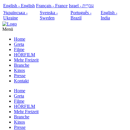
English - English
Français - France
עִבְרִית - Israel
Українська -
Svenska -
Português -
English -
Ukraine
Sweden
Brazil
India
Menü
Home
Greta
Filme
HÖRFILM
Mehr Freizeit
Branche
Kinos
Presse
Kontakt
Home
Greta
Filme
HÖRFILM
Mehr Freizeit
Branche
Kinos
Presse