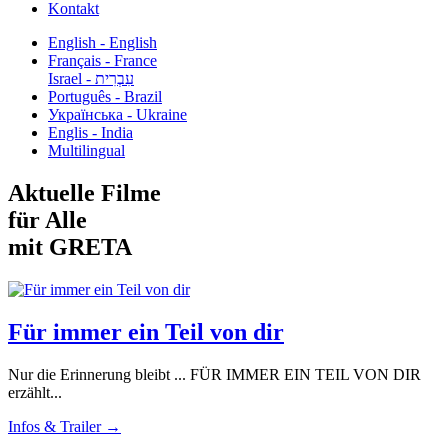
Kontakt
English - English
Français - France
עִבְרִית - Israel
Português - Brazil
Українська - Ukraine
Englis - India
Multilingual
Aktuelle Filme
für Alle
mit GRETA
Für immer ein Teil von dir
Nur die Erinnerung bleibt ... FÜR IMMER EIN TEIL VON DIR
erzählt...
Infos & Trailer →