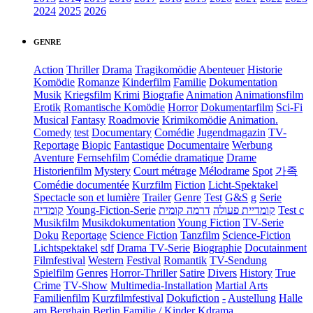
2024
2025
2026
GENRE
Action
Thriller
Drama
Tragikomödie
Abenteuer
Historie
Komödie
Romanze
Kinderfilm
Familie
Dokumentation
Musik
Kriegsfilm
Krimi
Biografie
Animation
Animationsfilm
Erotik
Romantische Komödie
Horror
Dokumentarfilm
Sci-Fi
Musical
Fantasy
Roadmovie
Krimikomödie
Animation.
Comedy
test
Documentary
Comédie
Jugendmagazin
TV-
Reportage
Biopic
Fantastique
Documentaire
Werbung
Aventure
Fernsehfilm
Comédie dramatique
Drame
Historienfilm
Mystery
Court métrage
Mélodrame
Spot
가족
Comédie documentée
Kurzfilm
Fiction
Licht-Spektakel
Spectacle son et lumière
Trailer
Genre
Test
G&S
g
Serie
קומדיה
Young-Fiction-Serie
דרמה קומית
קומדיית פעולה
Test c
Musikfilm
Musikdokumentation
Young Fiction
TV-Serie
Doku
Reportage
Science Fiction
Tanzfilm
Science-Fiction
Lichtspektakel
sdf
Drama TV-Serie
Biographie
Docutainment
Filmfestival
Western
Festival
Romantik
TV-Sendung
Spielfilm
Genres
Horror-Thriller
Satire
Divers
History
True
Crime
TV-Show
Multimedia-Installation
Martial Arts
Familienfilm
Kurzfilmfestival
Dokufiction
-
Austellung
Halle
am Berghain Berlin
Familie / Kinder
Kdrama