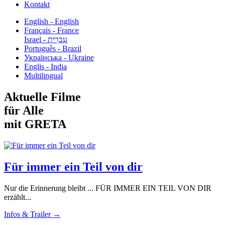
Kontakt
English - English
Français - France
עִבְרִית - Israel
Português - Brazil
Українська - Ukraine
Englis - India
Multilingual
Aktuelle Filme
für Alle
mit GRETA
Für immer ein Teil von dir
Nur die Erinnerung bleibt ... FÜR IMMER EIN TEIL VON DIR
erzählt...
Infos & Trailer →