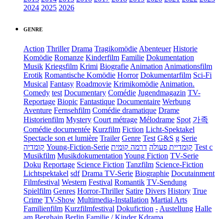
2024
2025
2026
GENRE
Action
Thriller
Drama
Tragikomödie
Abenteuer
Historie
Komödie
Romanze
Kinderfilm
Familie
Dokumentation
Musik
Kriegsfilm
Krimi
Biografie
Animation
Animationsfilm
Erotik
Romantische Komödie
Horror
Dokumentarfilm
Sci-Fi
Musical
Fantasy
Roadmovie
Krimikomödie
Animation.
Comedy
test
Documentary
Comédie
Jugendmagazin
TV-
Reportage
Biopic
Fantastique
Documentaire
Werbung
Aventure
Fernsehfilm
Comédie dramatique
Drame
Historienfilm
Mystery
Court métrage
Mélodrame
Spot
가족
Comédie documentée
Kurzfilm
Fiction
Licht-Spektakel
Spectacle son et lumière
Trailer
Genre
Test
G&S
g
Serie
קומדיה
Young-Fiction-Serie
דרמה קומית
קומדיית פעולה
Test c
Musikfilm
Musikdokumentation
Young Fiction
TV-Serie
Doku
Reportage
Science Fiction
Tanzfilm
Science-Fiction
Lichtspektakel
sdf
Drama TV-Serie
Biographie
Docutainment
Filmfestival
Western
Festival
Romantik
TV-Sendung
Spielfilm
Genres
Horror-Thriller
Satire
Divers
History
True
Crime
TV-Show
Multimedia-Installation
Martial Arts
Familienfilm
Kurzfilmfestival
Dokufiction
-
Austellung
Halle
am Berghain Berlin
Familie / Kinder
Kdrama