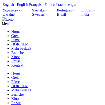
English - English
Français - France
עִבְרִית - Israel
Українська -
Svenska -
Português -
English -
Ukraine
Sweden
Brazil
India
Menü
Home
Greta
Filme
HÖRFILM
Mehr Freizeit
Branche
Kinos
Presse
Kontakt
Home
Greta
Filme
HÖRFILM
Mehr Freizeit
Branche
Kinos
Presse