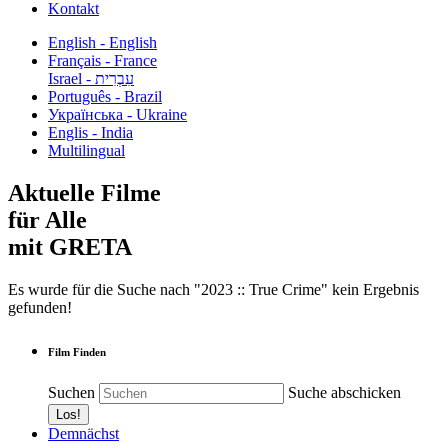
Kontakt
English - English
Français - France
עִבְרִית - Israel
Português - Brazil
Українська - Ukraine
Englis - India
Multilingual
Aktuelle Filme
für Alle
mit GRETA
Es wurde für die Suche nach "2023 :: True Crime" kein Ergebnis
gefunden!
Film Finden
Suchen
Suche abschicken
Demnächst