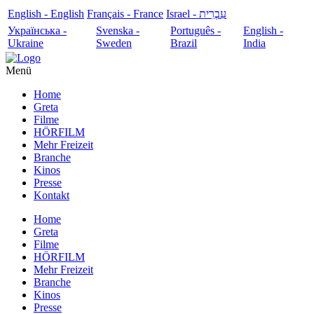
English - English
Français - France
עִבְרִית - Israel
Українська -
Svenska -
Português -
English -
Ukraine
Sweden
Brazil
India
Menü
Home
Greta
Filme
HÖRFILM
Mehr Freizeit
Branche
Kinos
Presse
Kontakt
Home
Greta
Filme
HÖRFILM
Mehr Freizeit
Branche
Kinos
Presse