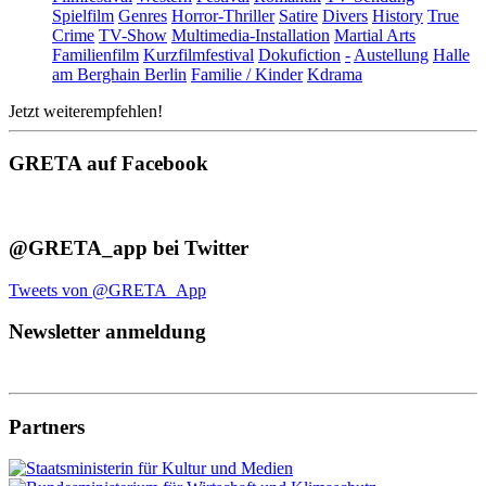
Spielfilm
Genres
Horror-Thriller
Satire
Divers
History
True
Crime
TV-Show
Multimedia-Installation
Martial Arts
Familienfilm
Kurzfilmfestival
Dokufiction
-
Austellung
Halle
am Berghain Berlin
Familie / Kinder
Kdrama
Jetzt weiterempfehlen!
GRETA auf Facebook
@GRETA_app bei Twitter
Tweets von @GRETA_App
Newsletter anmeldung
Partners