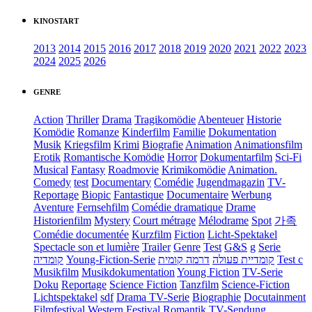
KINOSTART
2013
2014
2015
2016
2017
2018
2019
2020
2021
2022
2023
2024
2025
2026
GENRE
Action
Thriller
Drama
Tragikomödie
Abenteuer
Historie
Komödie
Romanze
Kinderfilm
Familie
Dokumentation
Musik
Kriegsfilm
Krimi
Biografie
Animation
Animationsfilm
Erotik
Romantische Komödie
Horror
Dokumentarfilm
Sci-Fi
Musical
Fantasy
Roadmovie
Krimikomödie
Animation.
Comedy
test
Documentary
Comédie
Jugendmagazin
TV-
Reportage
Biopic
Fantastique
Documentaire
Werbung
Aventure
Fernsehfilm
Comédie dramatique
Drame
Historienfilm
Mystery
Court métrage
Mélodrame
Spot
가족
Comédie documentée
Kurzfilm
Fiction
Licht-Spektakel
Spectacle son et lumière
Trailer
Genre
Test
G&S
g
Serie
קומדיה
Young-Fiction-Serie
דרמה קומית
קומדיית פעולה
Test c
Musikfilm
Musikdokumentation
Young Fiction
TV-Serie
Doku
Reportage
Science Fiction
Tanzfilm
Science-Fiction
Lichtspektakel
sdf
Drama TV-Serie
Biographie
Docutainment
Filmfestival
Western
Festival
Romantik
TV-Sendung