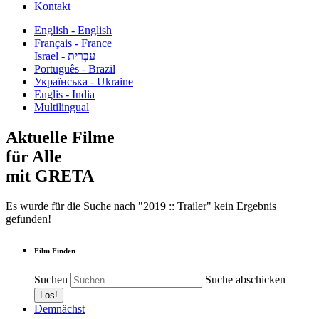
Kontakt
English - English
Français - France
עִבְרִית - Israel
Português - Brazil
Українська - Ukraine
Englis - India
Multilingual
Aktuelle Filme
für Alle
mit GRETA
Es wurde für die Suche nach "2019 :: Trailer" kein Ergebnis
gefunden!
Film Finden
Suchen
Suche abschicken
Demnächst