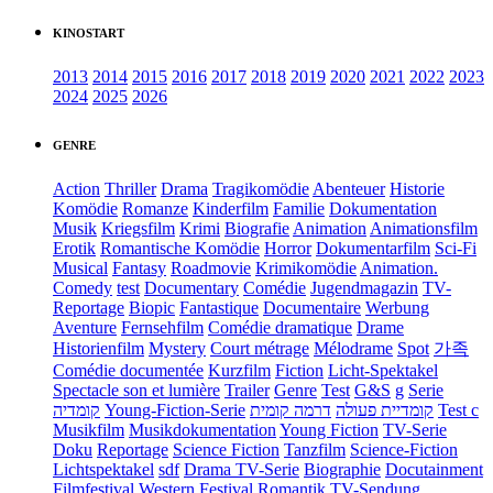
KINOSTART
2013
2014
2015
2016
2017
2018
2019
2020
2021
2022
2023
2024
2025
2026
GENRE
Action
Thriller
Drama
Tragikomödie
Abenteuer
Historie
Komödie
Romanze
Kinderfilm
Familie
Dokumentation
Musik
Kriegsfilm
Krimi
Biografie
Animation
Animationsfilm
Erotik
Romantische Komödie
Horror
Dokumentarfilm
Sci-Fi
Musical
Fantasy
Roadmovie
Krimikomödie
Animation.
Comedy
test
Documentary
Comédie
Jugendmagazin
TV-
Reportage
Biopic
Fantastique
Documentaire
Werbung
Aventure
Fernsehfilm
Comédie dramatique
Drame
Historienfilm
Mystery
Court métrage
Mélodrame
Spot
가족
Comédie documentée
Kurzfilm
Fiction
Licht-Spektakel
Spectacle son et lumière
Trailer
Genre
Test
G&S
g
Serie
קומדיה
Young-Fiction-Serie
דרמה קומית
קומדיית פעולה
Test c
Musikfilm
Musikdokumentation
Young Fiction
TV-Serie
Doku
Reportage
Science Fiction
Tanzfilm
Science-Fiction
Lichtspektakel
sdf
Drama TV-Serie
Biographie
Docutainment
Filmfestival
Western
Festival
Romantik
TV-Sendung