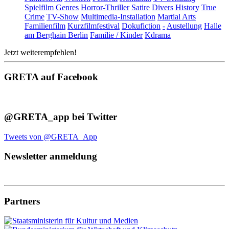
Spielfilm
Genres
Horror-Thriller
Satire
Divers
History
True
Crime
TV-Show
Multimedia-Installation
Martial Arts
Familienfilm
Kurzfilmfestival
Dokufiction
-
Austellung
Halle
am Berghain Berlin
Familie / Kinder
Kdrama
Jetzt weiterempfehlen!
GRETA auf Facebook
@GRETA_app bei Twitter
Tweets von @GRETA_App
Newsletter anmeldung
Partners