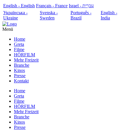
English - English
Français - France
עִבְרִית - Israel
Українська -
Svenska -
Português -
English -
Ukraine
Sweden
Brazil
India
Menü
Home
Greta
Filme
HÖRFILM
Mehr Freizeit
Branche
Kinos
Presse
Kontakt
Home
Greta
Filme
HÖRFILM
Mehr Freizeit
Branche
Kinos
Presse