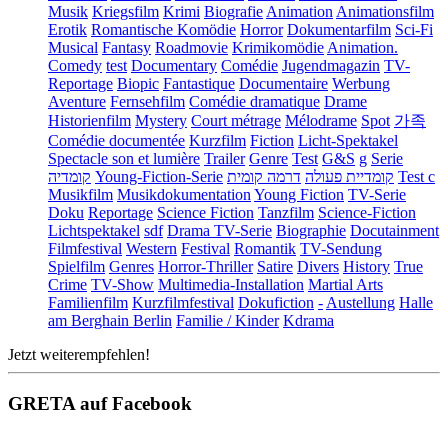
Musik
Kriegsfilm
Krimi
Biografie
Animation
Animationsfilm
Erotik
Romantische Komödie
Horror
Dokumentarfilm
Sci-Fi
Musical
Fantasy
Roadmovie
Krimikomödie
Animation.
Comedy
test
Documentary
Comédie
Jugendmagazin
TV-
Reportage
Biopic
Fantastique
Documentaire
Werbung
Aventure
Fernsehfilm
Comédie dramatique
Drame
Historienfilm
Mystery
Court métrage
Mélodrame
Spot
가족
Comédie documentée
Kurzfilm
Fiction
Licht-Spektakel
Spectacle son et lumière
Trailer
Genre
Test
G&S
g
Serie
קומדיה
Young-Fiction-Serie
דרמה קומית
קומדיית פעולה
Test c
Musikfilm
Musikdokumentation
Young Fiction
TV-Serie
Doku
Reportage
Science Fiction
Tanzfilm
Science-Fiction
Lichtspektakel
sdf
Drama TV-Serie
Biographie
Docutainment
Filmfestival
Western
Festival
Romantik
TV-Sendung
Spielfilm
Genres
Horror-Thriller
Satire
Divers
History
True
Crime
TV-Show
Multimedia-Installation
Martial Arts
Familienfilm
Kurzfilmfestival
Dokufiction
-
Austellung
Halle
am Berghain Berlin
Familie / Kinder
Kdrama
Jetzt weiterempfehlen!
GRETA auf Facebook