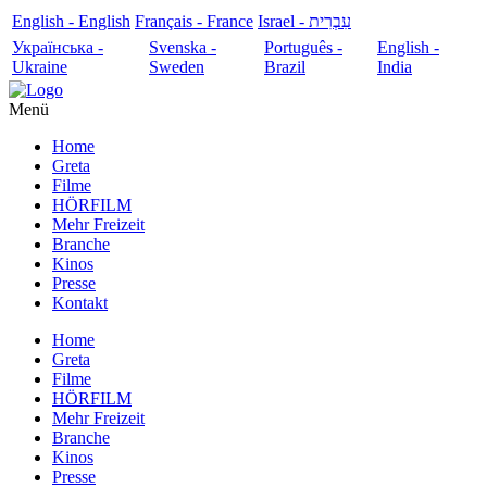
English - English
Français - France
עִבְרִית - Israel
Українська -
Svenska -
Português -
English -
Ukraine
Sweden
Brazil
India
Menü
Home
Greta
Filme
HÖRFILM
Mehr Freizeit
Branche
Kinos
Presse
Kontakt
Home
Greta
Filme
HÖRFILM
Mehr Freizeit
Branche
Kinos
Presse