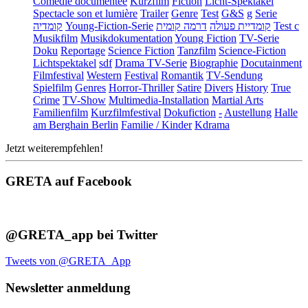
Comédie documentée
Kurzfilm
Fiction
Licht-Spektakel
Spectacle son et lumière
Trailer
Genre
Test
G&S
g
Serie
קומדיה
Young-Fiction-Serie
דרמה קומית
קומדיית פעולה
Test c
Musikfilm
Musikdokumentation
Young Fiction
TV-Serie
Doku
Reportage
Science Fiction
Tanzfilm
Science-Fiction
Lichtspektakel
sdf
Drama TV-Serie
Biographie
Docutainment
Filmfestival
Western
Festival
Romantik
TV-Sendung
Spielfilm
Genres
Horror-Thriller
Satire
Divers
History
True
Crime
TV-Show
Multimedia-Installation
Martial Arts
Familienfilm
Kurzfilmfestival
Dokufiction
-
Austellung
Halle
am Berghain Berlin
Familie / Kinder
Kdrama
Jetzt weiterempfehlen!
GRETA auf Facebook
@GRETA_app bei Twitter
Tweets von @GRETA_App
Newsletter anmeldung