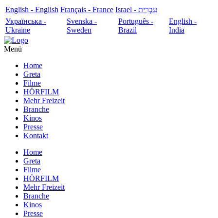
English - English
Français - France
עִבְרִית - Israel
Українська -
Svenska -
Português -
English -
Ukraine
Sweden
Brazil
India
Menü
Home
Greta
Filme
HÖRFILM
Mehr Freizeit
Branche
Kinos
Presse
Kontakt
Home
Greta
Filme
HÖRFILM
Mehr Freizeit
Branche
Kinos
Presse