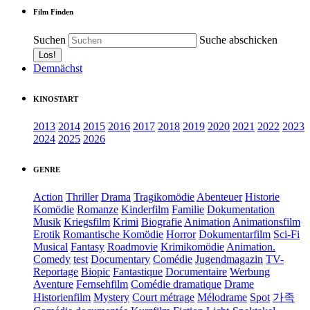
Film Finden
Suchen
Suche abschicken
Demnächst
KINOSTART
2013
2014
2015
2016
2017
2018
2019
2020
2021
2022
2023
2024
2025
2026
GENRE
Action
Thriller
Drama
Tragikomödie
Abenteuer
Historie
Komödie
Romanze
Kinderfilm
Familie
Dokumentation
Musik
Kriegsfilm
Krimi
Biografie
Animation
Animationsfilm
Erotik
Romantische Komödie
Horror
Dokumentarfilm
Sci-Fi
Musical
Fantasy
Roadmovie
Krimikomödie
Animation.
Comedy
test
Documentary
Comédie
Jugendmagazin
TV-
Reportage
Biopic
Fantastique
Documentaire
Werbung
Aventure
Fernsehfilm
Comédie dramatique
Drame
Historienfilm
Mystery
Court métrage
Mélodrame
Spot
가족