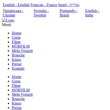
English - English
Français - France
עִבְרִית - Israel
Українська -
Svenska -
Português -
English -
Ukraine
Sweden
Brazil
India
Menü
Home
Greta
Filme
HÖRFILM
Mehr Freizeit
Branche
Kinos
Presse
Kontakt
Home
Greta
Filme
HÖRFILM
Mehr Freizeit
Branche
Kinos
Presse