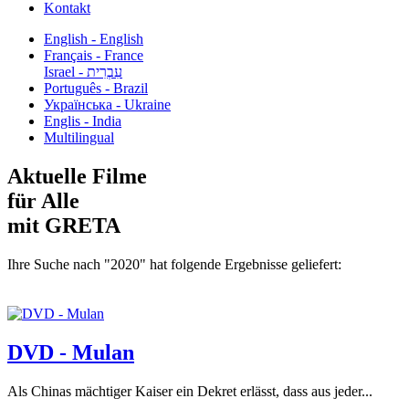
Kontakt
English - English
Français - France
עִבְרִית - Israel
Português - Brazil
Українська - Ukraine
Englis - India
Multilingual
Aktuelle Filme
für Alle
mit GRETA
Ihre Suche nach "2020" hat folgende Ergebnisse geliefert:
DVD - Mulan
Als Chinas mächtiger Kaiser ein Dekret erlässt, dass aus jeder...