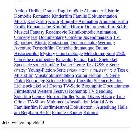
Action
Thriller
Drama
Tragikomödie
Abenteuer
Historie
Komödie
Romanze
Kinderfilm
Familie
Dokumentation
Musik
Kriegsfilm
Krimi
Biografie
Animation
Animationsfilm
Erotik
Romantische Komödie
Horror
Dokumentarfilm
Sci-Fi
Musical
Fantasy
Roadmovie
Krimikomödie
Animation.
Comedy
test
Documentary
Comédie
Jugendmagazin
TV-
Reportage
Biopic
Fantastique
Documentaire
Werbung
Aventure
Fernsehfilm
Comédie dramatique
Drame
Historienfilm
Mystery
Court métrage
Mélodrame
Spot
가족
Comédie documentée
Kurzfilm
Fiction
Licht-Spektakel
Spectacle son et lumière
Trailer
Genre
Test
G&S
g
Serie
קומדיה
Young-Fiction-Serie
דרמה קומית
קומדיית פעולה
Test c
Musikfilm
Musikdokumentation
Young Fiction
TV-Serie
Doku
Reportage
Science Fiction
Tanzfilm
Science-Fiction
Lichtspektakel
sdf
Drama TV-Serie
Biographie
Docutainment
Filmfestival
Western
Festival
Romantik
TV-Sendung
Spielfilm
Genres
Horror-Thriller
Satire
Divers
History
True
Crime
TV-Show
Multimedia-Installation
Martial Arts
Familienfilm
Kurzfilmfestival
Dokufiction
-
Austellung
Halle
am Berghain Berlin
Familie / Kinder
Kdrama
Jetzt weiterempfehlen!