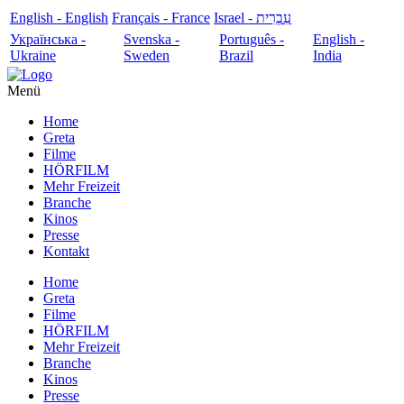
English - English
Français - France
עִבְרִית - Israel
Українська -
Svenska -
Português -
English -
Ukraine
Sweden
Brazil
India
Menü
Home
Greta
Filme
HÖRFILM
Mehr Freizeit
Branche
Kinos
Presse
Kontakt
Home
Greta
Filme
HÖRFILM
Mehr Freizeit
Branche
Kinos
Presse