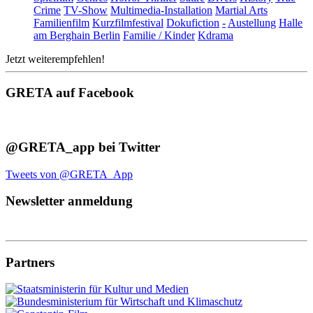
Crime
TV-Show
Multimedia-Installation
Martial Arts
Familienfilm
Kurzfilmfestival
Dokufiction
-
Austellung
Halle
am Berghain Berlin
Familie / Kinder
Kdrama
Jetzt weiterempfehlen!
GRETA auf Facebook
@GRETA_app bei Twitter
Tweets von @GRETA_App
Newsletter anmeldung
Partners