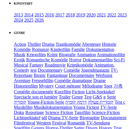
KINOSTART
2013
2014
2015
2016
2017
2018
2019
2020
2021
2022
2023
2024
2025
2026
GENRE
Action
Thriller
Drama
Tragikomödie
Abenteuer
Historie
Komödie
Romanze
Kinderfilm
Familie
Dokumentation
Musik
Kriegsfilm
Krimi
Biografie
Animation
Animationsfilm
Erotik
Romantische Komödie
Horror
Dokumentarfilm
Sci-Fi
Musical
Fantasy
Roadmovie
Krimikomödie
Animation.
Comedy
test
Documentary
Comédie
Jugendmagazin
TV-
Reportage
Biopic
Fantastique
Documentaire
Werbung
Aventure
Fernsehfilm
Comédie dramatique
Drame
Historienfilm
Mystery
Court métrage
Mélodrame
Spot
가족
Comédie documentée
Kurzfilm
Fiction
Licht-Spektakel
Spectacle son et lumière
Trailer
Genre
Test
G&S
g
Serie
קומדיה
Young-Fiction-Serie
דרמה קומית
קומדיית פעולה
Test c
Musikfilm
Musikdokumentation
Young Fiction
TV-Serie
Doku
Reportage
Science Fiction
Tanzfilm
Science-Fiction
Lichtspektakel
sdf
Drama TV-Serie
Biographie
Docutainment
Filmfestival
Western
Festival
Romantik
TV-Sendung
Spielfilm
Genres
Horror-Thriller
Satire
Divers
History
True