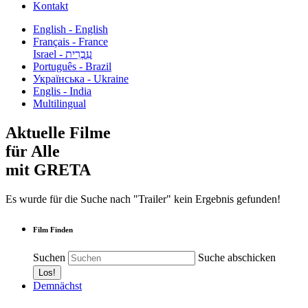
Kontakt
English - English
Français - France
עִבְרִית - Israel
Português - Brazil
Українська - Ukraine
Englis - India
Multilingual
Aktuelle Filme
für Alle
mit GRETA
Es wurde für die Suche nach "Trailer" kein Ergebnis gefunden!
Film Finden
Suchen
Suche abschicken
Demnächst