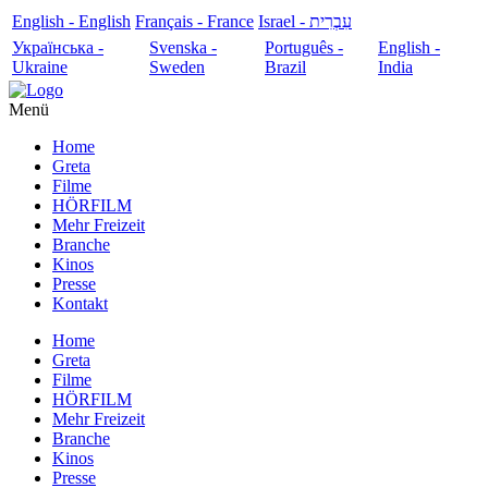
English - English
Français - France
עִבְרִית - Israel
Українська -
Svenska -
Português -
English -
Ukraine
Sweden
Brazil
India
Menü
Home
Greta
Filme
HÖRFILM
Mehr Freizeit
Branche
Kinos
Presse
Kontakt
Home
Greta
Filme
HÖRFILM
Mehr Freizeit
Branche
Kinos
Presse