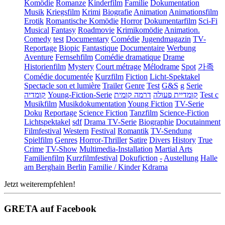
Komödie
Romanze
Kinderfilm
Familie
Dokumentation
Musik
Kriegsfilm
Krimi
Biografie
Animation
Animationsfilm
Erotik
Romantische Komödie
Horror
Dokumentarfilm
Sci-Fi
Musical
Fantasy
Roadmovie
Krimikomödie
Animation.
Comedy
test
Documentary
Comédie
Jugendmagazin
TV-
Reportage
Biopic
Fantastique
Documentaire
Werbung
Aventure
Fernsehfilm
Comédie dramatique
Drame
Historienfilm
Mystery
Court métrage
Mélodrame
Spot
가족
Comédie documentée
Kurzfilm
Fiction
Licht-Spektakel
Spectacle son et lumière
Trailer
Genre
Test
G&S
g
Serie
קומדיה
Young-Fiction-Serie
דרמה קומית
קומדיית פעולה
Test c
Musikfilm
Musikdokumentation
Young Fiction
TV-Serie
Doku
Reportage
Science Fiction
Tanzfilm
Science-Fiction
Lichtspektakel
sdf
Drama TV-Serie
Biographie
Docutainment
Filmfestival
Western
Festival
Romantik
TV-Sendung
Spielfilm
Genres
Horror-Thriller
Satire
Divers
History
True
Crime
TV-Show
Multimedia-Installation
Martial Arts
Familienfilm
Kurzfilmfestival
Dokufiction
-
Austellung
Halle
am Berghain Berlin
Familie / Kinder
Kdrama
Jetzt weiterempfehlen!
GRETA auf Facebook