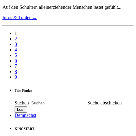
Auf den Schultern alleinerziehender Menschen lastet gefühlt...
Infos & Trailer →
1
2
3
4
5
6
7
8
9
Film Finden
Suchen
Suche abschicken
Demnächst
KINOSTART