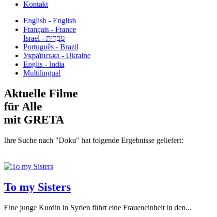
Kontakt
English - English
Français - France
עִבְרִית - Israel
Português - Brazil
Українська - Ukraine
Englis - India
Multilingual
Aktuelle Filme
für Alle
mit GRETA
Ihre Suche nach "Doku" hat folgende Ergebnisse geliefert:
To my Sisters
Eine junge Kurdin in Syrien führt eine Fraueneinheit in den...