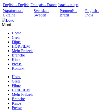
English - English
Français - France
עִבְרִית - Israel
Українська -
Svenska -
Português -
English -
Ukraine
Sweden
Brazil
India
Menü
Home
Greta
Filme
HÖRFILM
Mehr Freizeit
Branche
Kinos
Presse
Kontakt
Home
Greta
Filme
HÖRFILM
Mehr Freizeit
Branche
Kinos
Presse