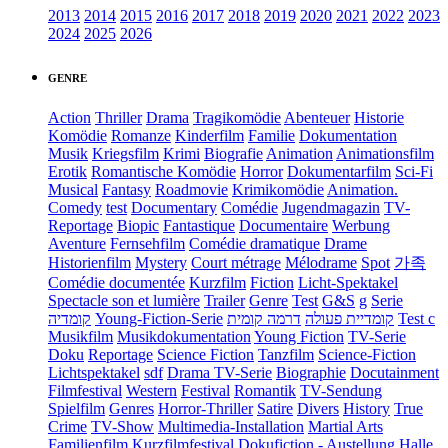
2013
2014
2015
2016
2017
2018
2019
2020
2021
2022
2023
2024
2025
2026
GENRE
Action
Thriller
Drama
Tragikomödie
Abenteuer
Historie
Komödie
Romanze
Kinderfilm
Familie
Dokumentation
Musik
Kriegsfilm
Krimi
Biografie
Animation
Animationsfilm
Erotik
Romantische Komödie
Horror
Dokumentarfilm
Sci-Fi
Musical
Fantasy
Roadmovie
Krimikomödie
Animation.
Comedy
test
Documentary
Comédie
Jugendmagazin
TV-
Reportage
Biopic
Fantastique
Documentaire
Werbung
Aventure
Fernsehfilm
Comédie dramatique
Drame
Historienfilm
Mystery
Court métrage
Mélodrame
Spot
가족
Comédie documentée
Kurzfilm
Fiction
Licht-Spektakel
Spectacle son et lumière
Trailer
Genre
Test
G&S
g
Serie
קומדיה
Young-Fiction-Serie
דרמה קומית
קומדיית פעולה
Test c
Musikfilm
Musikdokumentation
Young Fiction
TV-Serie
Doku
Reportage
Science Fiction
Tanzfilm
Science-Fiction
Lichtspektakel
sdf
Drama TV-Serie
Biographie
Docutainment
Filmfestival
Western
Festival
Romantik
TV-Sendung
Spielfilm
Genres
Horror-Thriller
Satire
Divers
History
True
Crime
TV-Show
Multimedia-Installation
Martial Arts
Familienfilm
Kurzfilmfestival
Dokufiction
-
Austellung
Halle