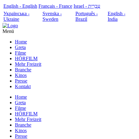
English - English
Français - France
עִבְרִית - Israel
Українська -
Svenska -
Português -
English -
Ukraine
Sweden
Brazil
India
Menü
Home
Greta
Filme
HÖRFILM
Mehr Freizeit
Branche
Kinos
Presse
Kontakt
Home
Greta
Filme
HÖRFILM
Mehr Freizeit
Branche
Kinos
Presse