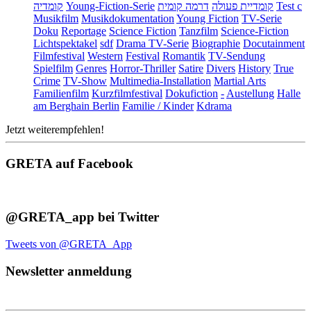
קומדיה
Young-Fiction-Serie
דרמה קומית
קומדיית פעולה
Test c
Musikfilm
Musikdokumentation
Young Fiction
TV-Serie
Doku
Reportage
Science Fiction
Tanzfilm
Science-Fiction
Lichtspektakel
sdf
Drama TV-Serie
Biographie
Docutainment
Filmfestival
Western
Festival
Romantik
TV-Sendung
Spielfilm
Genres
Horror-Thriller
Satire
Divers
History
True
Crime
TV-Show
Multimedia-Installation
Martial Arts
Familienfilm
Kurzfilmfestival
Dokufiction
-
Austellung
Halle
am Berghain Berlin
Familie / Kinder
Kdrama
Jetzt weiterempfehlen!
GRETA auf Facebook
@GRETA_app bei Twitter
Tweets von @GRETA_App
Newsletter anmeldung