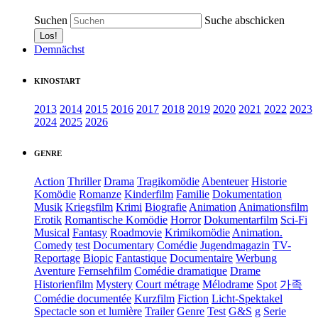
Suchen
Suche abschicken
Demnächst
KINOSTART
2013
2014
2015
2016
2017
2018
2019
2020
2021
2022
2023
2024
2025
2026
GENRE
Action
Thriller
Drama
Tragikomödie
Abenteuer
Historie
Komödie
Romanze
Kinderfilm
Familie
Dokumentation
Musik
Kriegsfilm
Krimi
Biografie
Animation
Animationsfilm
Erotik
Romantische Komödie
Horror
Dokumentarfilm
Sci-Fi
Musical
Fantasy
Roadmovie
Krimikomödie
Animation.
Comedy
test
Documentary
Comédie
Jugendmagazin
TV-
Reportage
Biopic
Fantastique
Documentaire
Werbung
Aventure
Fernsehfilm
Comédie dramatique
Drame
Historienfilm
Mystery
Court métrage
Mélodrame
Spot
가족
Comédie documentée
Kurzfilm
Fiction
Licht-Spektakel
Spectacle son et lumière
Trailer
Genre
Test
G&S
g
Serie