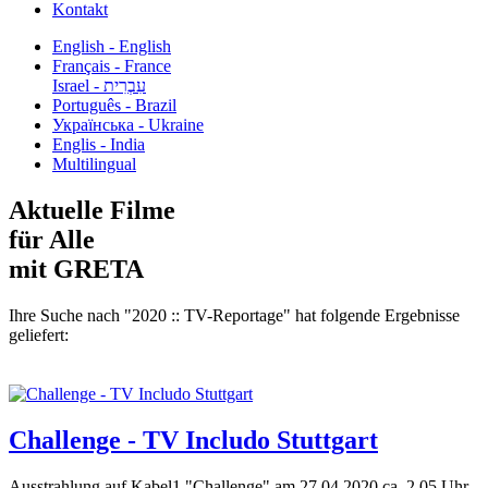
Kontakt
English - English
Français - France
עִבְרִית - Israel
Português - Brazil
Українська - Ukraine
Englis - India
Multilingual
Aktuelle Filme
für Alle
mit GRETA
Ihre Suche nach "2020 :: TV-Reportage" hat folgende Ergebnisse
geliefert:
Challenge - TV Includo Stuttgart
Ausstrahlung auf Kabel1 "Challenge" am 27.04.2020 ca. 2.05 Uhr