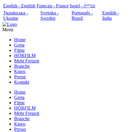
English - English
Français - France
עִבְרִית - Israel
Українська -
Svenska -
Português -
English -
Ukraine
Sweden
Brazil
India
Menü
Home
Greta
Filme
HÖRFILM
Mehr Freizeit
Branche
Kinos
Presse
Kontakt
Home
Greta
Filme
HÖRFILM
Mehr Freizeit
Branche
Kinos
Presse