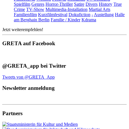
Spielfilm
Genres
Horror-Thriller
Satire
Divers
History
True
Crime
TV-Show
Multimedia-Installation
Martial Arts
Familienfilm
Kurzfilmfestival
Dokufiction
-
Austellung
Halle
am Berghain Berlin
Familie / Kinder
Kdrama
Jetzt weiterempfehlen!
GRETA auf Facebook
@GRETA_app bei Twitter
Tweets von @GRETA_App
Newsletter anmeldung
Partners