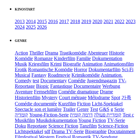
KINOSTART
2013
2014
2015
2016
2017
2018
2019
2020
2021
2022
2023
2024
2025
2026
GENRE
Action
Thriller
Drama
Tragikomödie
Abenteuer
Historie
Komödie
Romanze
Kinderfilm
Familie
Dokumentation
Musik
Kriegsfilm
Krimi
Biografie
Animation
Animationsfilm
Erotik
Romantische Komödie
Horror
Dokumentarfilm
Sci-Fi
Musical
Fantasy
Roadmovie
Krimikomödie
Animation.
Comedy
test
Documentary
Comédie
Jugendmagazin
TV-
Reportage
Biopic
Fantastique
Documentaire
Werbung
Aventure
Fernsehfilm
Comédie dramatique
Drame
Historienfilm
Mystery
Court métrage
Mélodrame
Spot
가족
Comédie documentée
Kurzfilm
Fiction
Licht-Spektakel
Spectacle son et lumière
Trailer
Genre
Test
G&S
g
Serie
קומדיה
Young-Fiction-Serie
דרמה קומית
קומדיית פעולה
Test c
Musikfilm
Musikdokumentation
Young Fiction
TV-Serie
Doku
Reportage
Science Fiction
Tanzfilm
Science-Fiction
Lichtspektakel
sdf
Drama TV-Serie
Biographie
Docutainment
Filmfestival
Western
Festival
Romantik
TV-Sendung