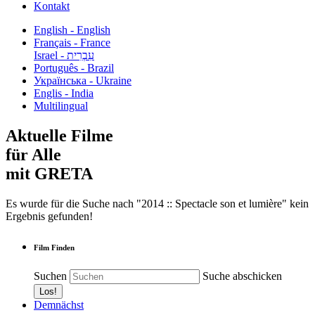
Kontakt
English - English
Français - France
עִבְרִית - Israel
Português - Brazil
Українська - Ukraine
Englis - India
Multilingual
Aktuelle Filme
für Alle
mit GRETA
Es wurde für die Suche nach "2014 :: Spectacle son et lumière" kein
Ergebnis gefunden!
Film Finden
Suchen
Suche abschicken
Demnächst