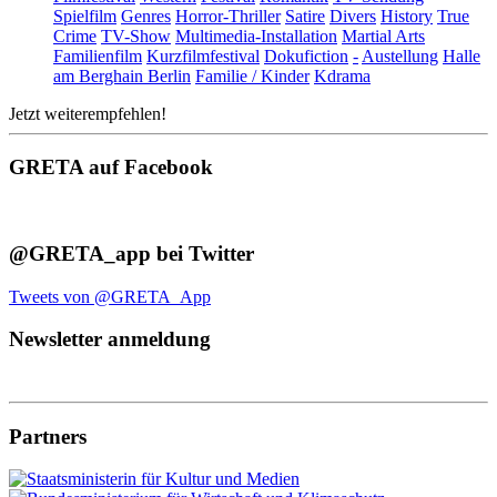
Spielfilm
Genres
Horror-Thriller
Satire
Divers
History
True
Crime
TV-Show
Multimedia-Installation
Martial Arts
Familienfilm
Kurzfilmfestival
Dokufiction
-
Austellung
Halle
am Berghain Berlin
Familie / Kinder
Kdrama
Jetzt weiterempfehlen!
GRETA auf Facebook
@GRETA_app bei Twitter
Tweets von @GRETA_App
Newsletter anmeldung
Partners