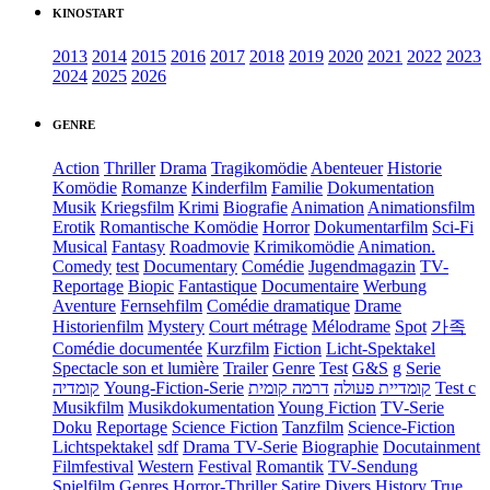
KINOSTART
2013
2014
2015
2016
2017
2018
2019
2020
2021
2022
2023
2024
2025
2026
GENRE
Action
Thriller
Drama
Tragikomödie
Abenteuer
Historie
Komödie
Romanze
Kinderfilm
Familie
Dokumentation
Musik
Kriegsfilm
Krimi
Biografie
Animation
Animationsfilm
Erotik
Romantische Komödie
Horror
Dokumentarfilm
Sci-Fi
Musical
Fantasy
Roadmovie
Krimikomödie
Animation.
Comedy
test
Documentary
Comédie
Jugendmagazin
TV-
Reportage
Biopic
Fantastique
Documentaire
Werbung
Aventure
Fernsehfilm
Comédie dramatique
Drame
Historienfilm
Mystery
Court métrage
Mélodrame
Spot
가족
Comédie documentée
Kurzfilm
Fiction
Licht-Spektakel
Spectacle son et lumière
Trailer
Genre
Test
G&S
g
Serie
קומדיה
Young-Fiction-Serie
דרמה קומית
קומדיית פעולה
Test c
Musikfilm
Musikdokumentation
Young Fiction
TV-Serie
Doku
Reportage
Science Fiction
Tanzfilm
Science-Fiction
Lichtspektakel
sdf
Drama TV-Serie
Biographie
Docutainment
Filmfestival
Western
Festival
Romantik
TV-Sendung
Spielfilm
Genres
Horror-Thriller
Satire
Divers
History
True