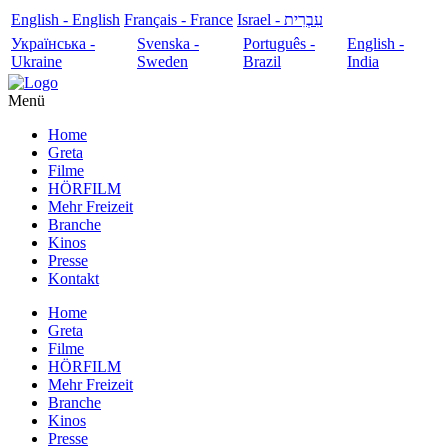
English - English
Français - France
עִבְרִית - Israel
Українська -
Svenska -
Português -
English -
Ukraine
Sweden
Brazil
India
Menü
Home
Greta
Filme
HÖRFILM
Mehr Freizeit
Branche
Kinos
Presse
Kontakt
Home
Greta
Filme
HÖRFILM
Mehr Freizeit
Branche
Kinos
Presse