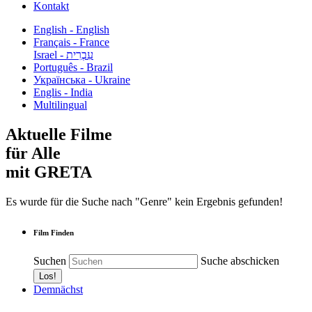
Kontakt
English - English
Français - France
עִבְרִית - Israel
Português - Brazil
Українська - Ukraine
Englis - India
Multilingual
Aktuelle Filme
für Alle
mit GRETA
Es wurde für die Suche nach "Genre" kein Ergebnis gefunden!
Film Finden
Suchen
Suche abschicken
Demnächst