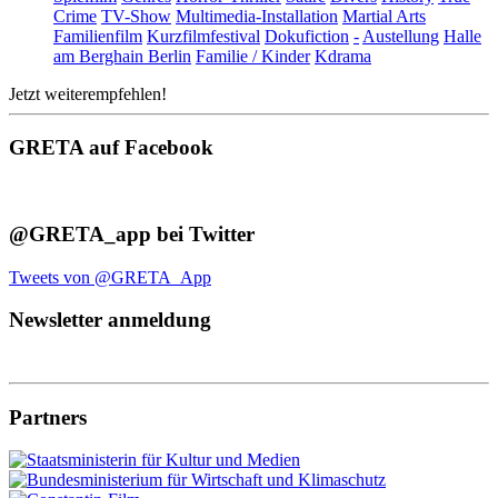
Crime
TV-Show
Multimedia-Installation
Martial Arts
Familienfilm
Kurzfilmfestival
Dokufiction
-
Austellung
Halle
am Berghain Berlin
Familie / Kinder
Kdrama
Jetzt weiterempfehlen!
GRETA auf Facebook
@GRETA_app bei Twitter
Tweets von @GRETA_App
Newsletter anmeldung
Partners