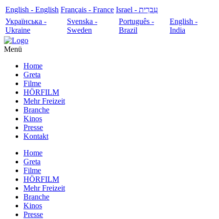
English - English
Français - France
עִבְרִית - Israel
Українська -
Svenska -
Português -
English -
Ukraine
Sweden
Brazil
India
Menü
Home
Greta
Filme
HÖRFILM
Mehr Freizeit
Branche
Kinos
Presse
Kontakt
Home
Greta
Filme
HÖRFILM
Mehr Freizeit
Branche
Kinos
Presse