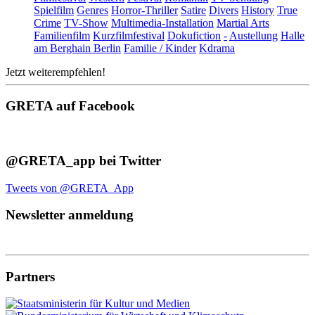
Spielfilm
Genres
Horror-Thriller
Satire
Divers
History
True
Crime
TV-Show
Multimedia-Installation
Martial Arts
Familienfilm
Kurzfilmfestival
Dokufiction
-
Austellung
Halle
am Berghain Berlin
Familie / Kinder
Kdrama
Jetzt weiterempfehlen!
GRETA auf Facebook
@GRETA_app bei Twitter
Tweets von @GRETA_App
Newsletter anmeldung
Partners