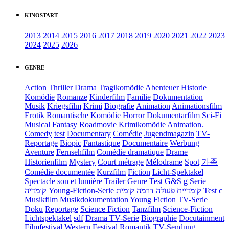
KINOSTART
2013
2014
2015
2016
2017
2018
2019
2020
2021
2022
2023
2024
2025
2026
GENRE
Action
Thriller
Drama
Tragikomödie
Abenteuer
Historie
Komödie
Romanze
Kinderfilm
Familie
Dokumentation
Musik
Kriegsfilm
Krimi
Biografie
Animation
Animationsfilm
Erotik
Romantische Komödie
Horror
Dokumentarfilm
Sci-Fi
Musical
Fantasy
Roadmovie
Krimikomödie
Animation.
Comedy
test
Documentary
Comédie
Jugendmagazin
TV-
Reportage
Biopic
Fantastique
Documentaire
Werbung
Aventure
Fernsehfilm
Comédie dramatique
Drame
Historienfilm
Mystery
Court métrage
Mélodrame
Spot
가족
Comédie documentée
Kurzfilm
Fiction
Licht-Spektakel
Spectacle son et lumière
Trailer
Genre
Test
G&S
g
Serie
קומדיה
Young-Fiction-Serie
דרמה קומית
קומדיית פעולה
Test c
Musikfilm
Musikdokumentation
Young Fiction
TV-Serie
Doku
Reportage
Science Fiction
Tanzfilm
Science-Fiction
Lichtspektakel
sdf
Drama TV-Serie
Biographie
Docutainment
Filmfestival
Western
Festival
Romantik
TV-Sendung