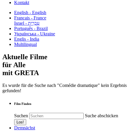
Kontakt
English - English
Français - France
עִבְרִית - Israel
Português - Brazil
Українська - Ukraine
Englis - India
Multilingual
Aktuelle Filme
für Alle
mit GRETA
Es wurde für die Suche nach "Comédie dramatique" kein Ergebnis
gefunden!
Film Finden
Suchen
Suche abschicken
Demnächst