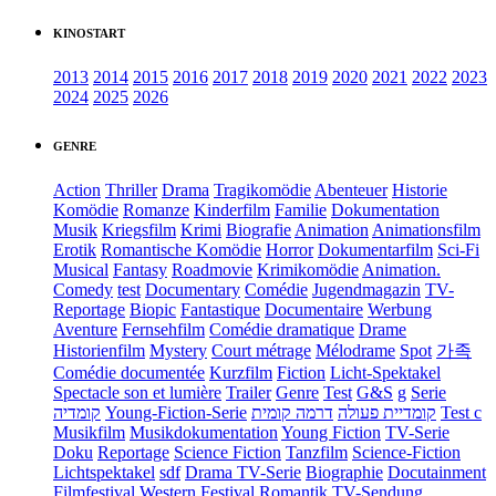
KINOSTART
2013
2014
2015
2016
2017
2018
2019
2020
2021
2022
2023
2024
2025
2026
GENRE
Action
Thriller
Drama
Tragikomödie
Abenteuer
Historie
Komödie
Romanze
Kinderfilm
Familie
Dokumentation
Musik
Kriegsfilm
Krimi
Biografie
Animation
Animationsfilm
Erotik
Romantische Komödie
Horror
Dokumentarfilm
Sci-Fi
Musical
Fantasy
Roadmovie
Krimikomödie
Animation.
Comedy
test
Documentary
Comédie
Jugendmagazin
TV-
Reportage
Biopic
Fantastique
Documentaire
Werbung
Aventure
Fernsehfilm
Comédie dramatique
Drame
Historienfilm
Mystery
Court métrage
Mélodrame
Spot
가족
Comédie documentée
Kurzfilm
Fiction
Licht-Spektakel
Spectacle son et lumière
Trailer
Genre
Test
G&S
g
Serie
קומדיה
Young-Fiction-Serie
דרמה קומית
קומדיית פעולה
Test c
Musikfilm
Musikdokumentation
Young Fiction
TV-Serie
Doku
Reportage
Science Fiction
Tanzfilm
Science-Fiction
Lichtspektakel
sdf
Drama TV-Serie
Biographie
Docutainment
Filmfestival
Western
Festival
Romantik
TV-Sendung