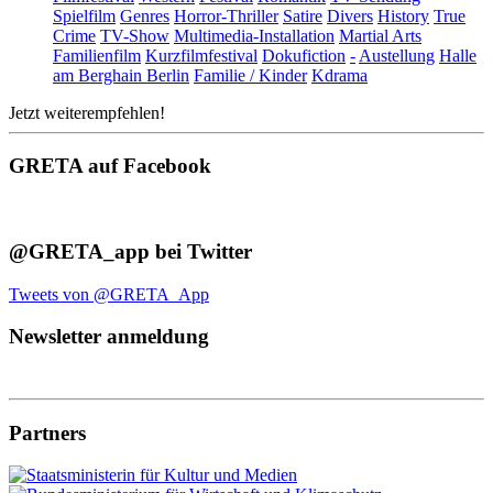
Spielfilm
Genres
Horror-Thriller
Satire
Divers
History
True
Crime
TV-Show
Multimedia-Installation
Martial Arts
Familienfilm
Kurzfilmfestival
Dokufiction
-
Austellung
Halle
am Berghain Berlin
Familie / Kinder
Kdrama
Jetzt weiterempfehlen!
GRETA auf Facebook
@GRETA_app bei Twitter
Tweets von @GRETA_App
Newsletter anmeldung
Partners