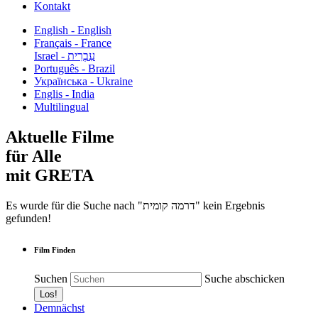
Kontakt
English - English
Français - France
עִבְרִית - Israel
Português - Brazil
Українська - Ukraine
Englis - India
Multilingual
Aktuelle Filme
für Alle
mit GRETA
Es wurde für die Suche nach "דרמה קומית" kein Ergebnis
gefunden!
Film Finden
Suchen
Suche abschicken
Demnächst