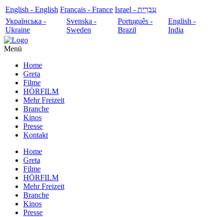
English - English
Français - France
עִבְרִית - Israel
Українська -
Svenska -
Português -
English -
Ukraine
Sweden
Brazil
India
Menü
Home
Greta
Filme
HÖRFILM
Mehr Freizeit
Branche
Kinos
Presse
Kontakt
Home
Greta
Filme
HÖRFILM
Mehr Freizeit
Branche
Kinos
Presse