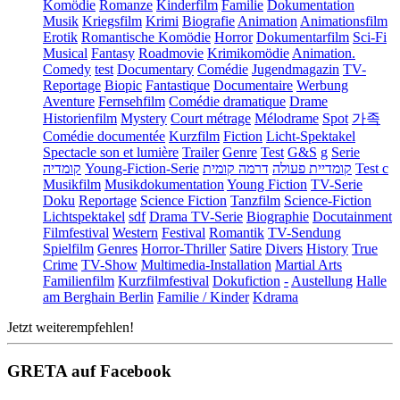
Komödie
Romanze
Kinderfilm
Familie
Dokumentation
Musik
Kriegsfilm
Krimi
Biografie
Animation
Animationsfilm
Erotik
Romantische Komödie
Horror
Dokumentarfilm
Sci-Fi
Musical
Fantasy
Roadmovie
Krimikomödie
Animation.
Comedy
test
Documentary
Comédie
Jugendmagazin
TV-
Reportage
Biopic
Fantastique
Documentaire
Werbung
Aventure
Fernsehfilm
Comédie dramatique
Drame
Historienfilm
Mystery
Court métrage
Mélodrame
Spot
가족
Comédie documentée
Kurzfilm
Fiction
Licht-Spektakel
Spectacle son et lumière
Trailer
Genre
Test
G&S
g
Serie
קומדיה
Young-Fiction-Serie
דרמה קומית
קומדיית פעולה
Test c
Musikfilm
Musikdokumentation
Young Fiction
TV-Serie
Doku
Reportage
Science Fiction
Tanzfilm
Science-Fiction
Lichtspektakel
sdf
Drama TV-Serie
Biographie
Docutainment
Filmfestival
Western
Festival
Romantik
TV-Sendung
Spielfilm
Genres
Horror-Thriller
Satire
Divers
History
True
Crime
TV-Show
Multimedia-Installation
Martial Arts
Familienfilm
Kurzfilmfestival
Dokufiction
-
Austellung
Halle
am Berghain Berlin
Familie / Kinder
Kdrama
Jetzt weiterempfehlen!
GRETA auf Facebook