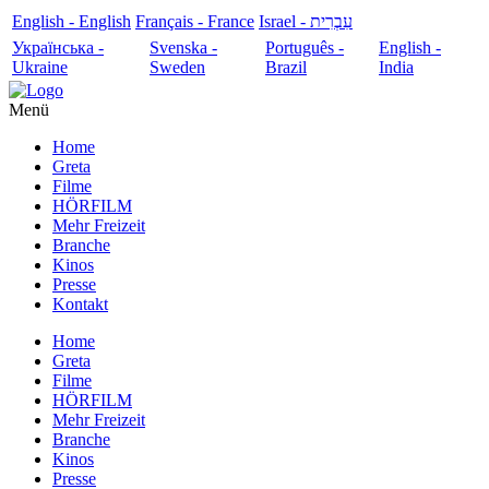
English - English
Français - France
עִבְרִית - Israel
Українська -
Svenska -
Português -
English -
Ukraine
Sweden
Brazil
India
Menü
Home
Greta
Filme
HÖRFILM
Mehr Freizeit
Branche
Kinos
Presse
Kontakt
Home
Greta
Filme
HÖRFILM
Mehr Freizeit
Branche
Kinos
Presse