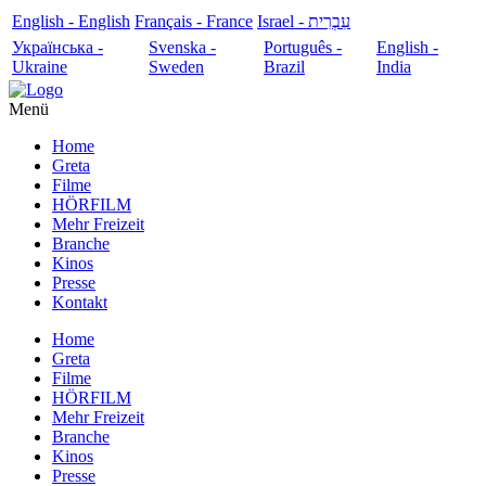
English - English
Français - France
עִבְרִית - Israel
Українська -
Svenska -
Português -
English -
Ukraine
Sweden
Brazil
India
Menü
Home
Greta
Filme
HÖRFILM
Mehr Freizeit
Branche
Kinos
Presse
Kontakt
Home
Greta
Filme
HÖRFILM
Mehr Freizeit
Branche
Kinos
Presse