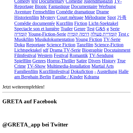
Comedy
test
Documentary
Comédie
Jugendmagazin
TV-
Reportage
Biopic
Fantastique
Documentaire
Werbung
Aventure
Fernsehfilm
Comédie dramatique
Drame
Historienfilm
Mystery
Court métrage
Mélodrame
Spot
가족
Comédie documentée
Kurzfilm
Fiction
Licht-Spektakel
Spectacle son et lumière
Trailer
Genre
Test
G&S
g
Serie
קומדיה
Young-Fiction-Serie
דרמה קומית
קומדיית פעולה
Test c
Musikfilm
Musikdokumentation
Young Fiction
TV-Serie
Doku
Reportage
Science Fiction
Tanzfilm
Science-Fiction
Lichtspektakel
sdf
Drama TV-Serie
Biographie
Docutainment
Filmfestival
Western
Festival
Romantik
TV-Sendung
Spielfilm
Genres
Horror-Thriller
Satire
Divers
History
True
Crime
TV-Show
Multimedia-Installation
Martial Arts
Familienfilm
Kurzfilmfestival
Dokufiction
-
Austellung
Halle
am Berghain Berlin
Familie / Kinder
Kdrama
Jetzt weiterempfehlen!
GRETA auf Facebook
@GRETA_app bei Twitter