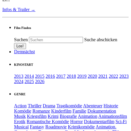
Infos & Trailer →
Film Finden
Suchen
Suche abschicken
Demnächst
KINOSTART
2013
2014
2015
2016
2017
2018
2019
2020
2021
2022
2023
2024
2025
2026
GENRE
Action
Thriller
Drama
Tragikomödie
Abenteuer
Historie
Komödie
Romanze
Kinderfilm
Familie
Dokumentation
Musik
Kriegsfilm
Krimi
Biografie
Animation
Animationsfilm
Erotik
Romantische Komödie
Horror
Dokumentarfilm
Sci-Fi
Musical
Fantasy
Roadmovie
Krimikomödie
Animation.