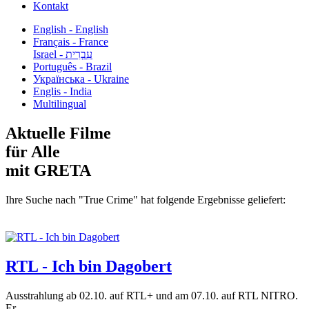
Kontakt
English - English
Français - France
עִבְרִית - Israel
Português - Brazil
Українська - Ukraine
Englis - India
Multilingual
Aktuelle Filme
für Alle
mit GRETA
Ihre Suche nach "True Crime" hat folgende Ergebnisse geliefert:
RTL - Ich bin Dagobert
Ausstrahlung ab 02.10. auf RTL+ und am 07.10. auf RTL NITRO.
Er...