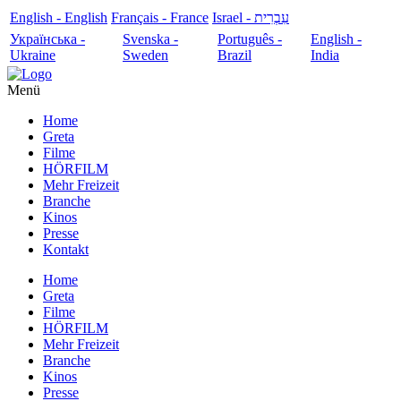
English - English
Français - France
עִבְרִית - Israel
Українська -
Svenska -
Português -
English -
Ukraine
Sweden
Brazil
India
Menü
Home
Greta
Filme
HÖRFILM
Mehr Freizeit
Branche
Kinos
Presse
Kontakt
Home
Greta
Filme
HÖRFILM
Mehr Freizeit
Branche
Kinos
Presse