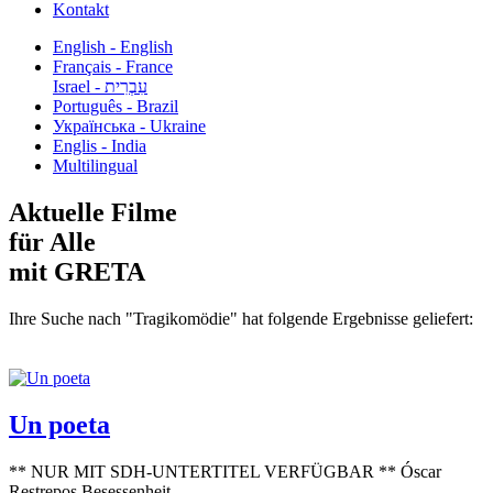
Kontakt
English - English
Français - France
עִבְרִית - Israel
Português - Brazil
Українська - Ukraine
Englis - India
Multilingual
Aktuelle Filme
für Alle
mit GRETA
Ihre Suche nach "Tragikomödie" hat folgende Ergebnisse geliefert:
Un poeta
** NUR MIT SDH-UNTERTITEL VERFÜGBAR ** Óscar
Restrepos Besessenheit...