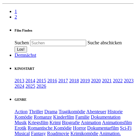
1
2
Film Finden
Suchen
Suche abschicken
Demnächst
KINOSTART
2013
2014
2015
2016
2017
2018
2019
2020
2021
2022
2023
2024
2025
2026
GENRE
Action
Thriller
Drama
Tragikomödie
Abenteuer
Historie
Komödie
Romanze
Kinderfilm
Familie
Dokumentation
Musik
Kriegsfilm
Krimi
Biografie
Animation
Animationsfilm
Erotik
Romantische Komödie
Horror
Dokumentarfilm
Sci-Fi
Musical
Fantasy
Roadmovie
Krimikomödie
Animation.