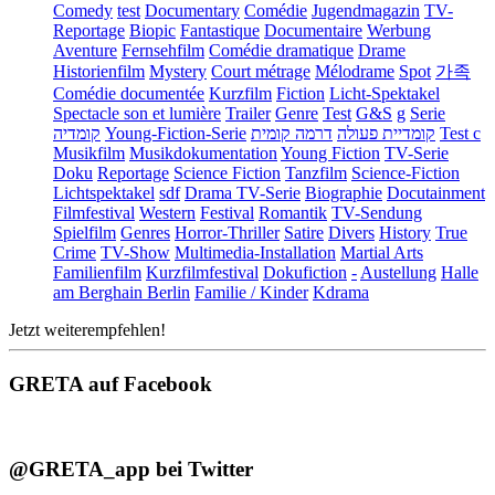
Comedy
test
Documentary
Comédie
Jugendmagazin
TV-
Reportage
Biopic
Fantastique
Documentaire
Werbung
Aventure
Fernsehfilm
Comédie dramatique
Drame
Historienfilm
Mystery
Court métrage
Mélodrame
Spot
가족
Comédie documentée
Kurzfilm
Fiction
Licht-Spektakel
Spectacle son et lumière
Trailer
Genre
Test
G&S
g
Serie
קומדיה
Young-Fiction-Serie
דרמה קומית
קומדיית פעולה
Test c
Musikfilm
Musikdokumentation
Young Fiction
TV-Serie
Doku
Reportage
Science Fiction
Tanzfilm
Science-Fiction
Lichtspektakel
sdf
Drama TV-Serie
Biographie
Docutainment
Filmfestival
Western
Festival
Romantik
TV-Sendung
Spielfilm
Genres
Horror-Thriller
Satire
Divers
History
True
Crime
TV-Show
Multimedia-Installation
Martial Arts
Familienfilm
Kurzfilmfestival
Dokufiction
-
Austellung
Halle
am Berghain Berlin
Familie / Kinder
Kdrama
Jetzt weiterempfehlen!
GRETA auf Facebook
@GRETA_app bei Twitter