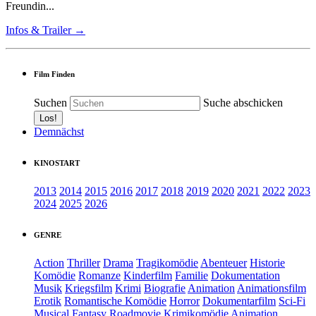
Freundin...
Infos & Trailer →
Film Finden
Suchen
Suche abschicken
Demnächst
KINOSTART
2013
2014
2015
2016
2017
2018
2019
2020
2021
2022
2023
2024
2025
2026
GENRE
Action
Thriller
Drama
Tragikomödie
Abenteuer
Historie
Komödie
Romanze
Kinderfilm
Familie
Dokumentation
Musik
Kriegsfilm
Krimi
Biografie
Animation
Animationsfilm
Erotik
Romantische Komödie
Horror
Dokumentarfilm
Sci-Fi
Musical
Fantasy
Roadmovie
Krimikomödie
Animation.