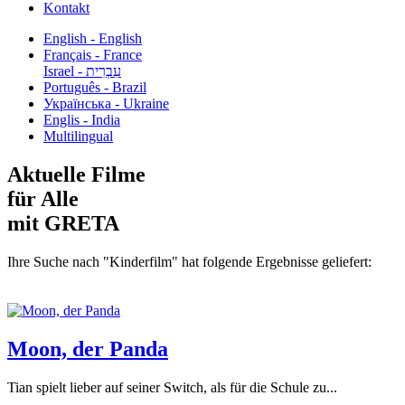
Kontakt
English - English
Français - France
עִבְרִית - Israel
Português - Brazil
Українська - Ukraine
Englis - India
Multilingual
Aktuelle Filme
für Alle
mit GRETA
Ihre Suche nach "Kinderfilm" hat folgende Ergebnisse geliefert:
Moon, der Panda
Tian spielt lieber auf seiner Switch, als für die Schule zu...