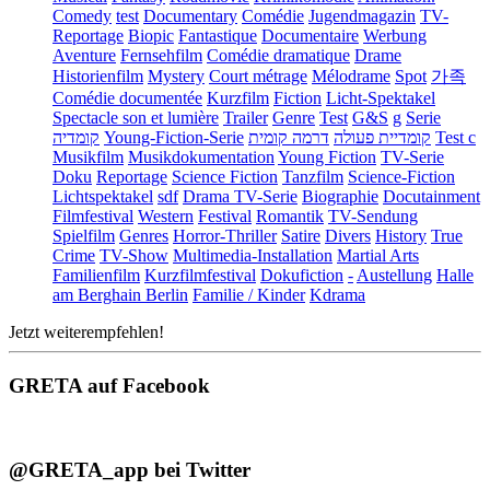
Comedy
test
Documentary
Comédie
Jugendmagazin
TV-
Reportage
Biopic
Fantastique
Documentaire
Werbung
Aventure
Fernsehfilm
Comédie dramatique
Drame
Historienfilm
Mystery
Court métrage
Mélodrame
Spot
가족
Comédie documentée
Kurzfilm
Fiction
Licht-Spektakel
Spectacle son et lumière
Trailer
Genre
Test
G&S
g
Serie
קומדיה
Young-Fiction-Serie
דרמה קומית
קומדיית פעולה
Test c
Musikfilm
Musikdokumentation
Young Fiction
TV-Serie
Doku
Reportage
Science Fiction
Tanzfilm
Science-Fiction
Lichtspektakel
sdf
Drama TV-Serie
Biographie
Docutainment
Filmfestival
Western
Festival
Romantik
TV-Sendung
Spielfilm
Genres
Horror-Thriller
Satire
Divers
History
True
Crime
TV-Show
Multimedia-Installation
Martial Arts
Familienfilm
Kurzfilmfestival
Dokufiction
-
Austellung
Halle
am Berghain Berlin
Familie / Kinder
Kdrama
Jetzt weiterempfehlen!
GRETA auf Facebook
@GRETA_app bei Twitter