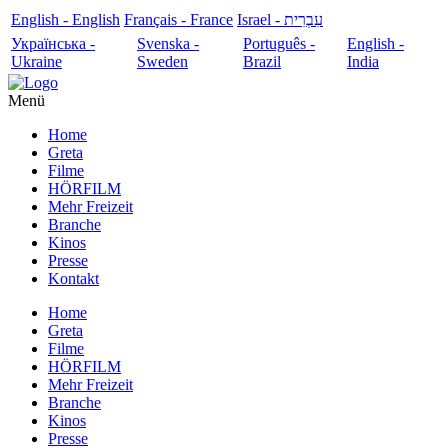
English - English
Français - France
עִבְרִית - Israel
Українська -
Svenska -
Português -
English -
Ukraine
Sweden
Brazil
India
Menü
Home
Greta
Filme
HÖRFILM
Mehr Freizeit
Branche
Kinos
Presse
Kontakt
Home
Greta
Filme
HÖRFILM
Mehr Freizeit
Branche
Kinos
Presse