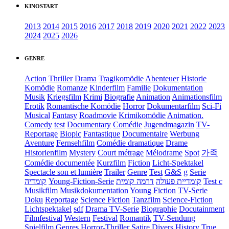
KINOSTART
2013
2014
2015
2016
2017
2018
2019
2020
2021
2022
2023
2024
2025
2026
GENRE
Action
Thriller
Drama
Tragikomödie
Abenteuer
Historie
Komödie
Romanze
Kinderfilm
Familie
Dokumentation
Musik
Kriegsfilm
Krimi
Biografie
Animation
Animationsfilm
Erotik
Romantische Komödie
Horror
Dokumentarfilm
Sci-Fi
Musical
Fantasy
Roadmovie
Krimikomödie
Animation.
Comedy
test
Documentary
Comédie
Jugendmagazin
TV-
Reportage
Biopic
Fantastique
Documentaire
Werbung
Aventure
Fernsehfilm
Comédie dramatique
Drame
Historienfilm
Mystery
Court métrage
Mélodrame
Spot
가족
Comédie documentée
Kurzfilm
Fiction
Licht-Spektakel
Spectacle son et lumière
Trailer
Genre
Test
G&S
g
Serie
קומדיה
Young-Fiction-Serie
דרמה קומית
קומדיית פעולה
Test c
Musikfilm
Musikdokumentation
Young Fiction
TV-Serie
Doku
Reportage
Science Fiction
Tanzfilm
Science-Fiction
Lichtspektakel
sdf
Drama TV-Serie
Biographie
Docutainment
Filmfestival
Western
Festival
Romantik
TV-Sendung
Spielfilm
Genres
Horror-Thriller
Satire
Divers
History
True