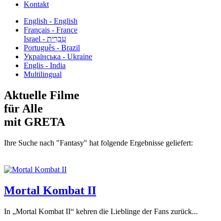
Kontakt
English - English
Français - France
עִבְרִית - Israel
Português - Brazil
Українська - Ukraine
Englis - India
Multilingual
Aktuelle Filme
für Alle
mit GRETA
Ihre Suche nach "Fantasy" hat folgende Ergebnisse geliefert:
Mortal Kombat II
In „Mortal Kombat II“ kehren die Lieblinge der Fans zurück...