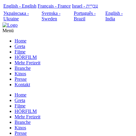
English - English
Français - France
עִבְרִית - Israel
Українська -
Svenska -
Português -
English -
Ukraine
Sweden
Brazil
India
Menü
Home
Greta
Filme
HÖRFILM
Mehr Freizeit
Branche
Kinos
Presse
Kontakt
Home
Greta
Filme
HÖRFILM
Mehr Freizeit
Branche
Kinos
Presse