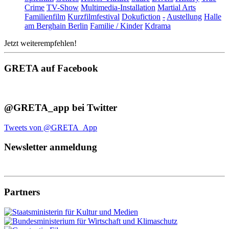
Crime
TV-Show
Multimedia-Installation
Martial Arts
Familienfilm
Kurzfilmfestival
Dokufiction
-
Austellung
Halle
am Berghain Berlin
Familie / Kinder
Kdrama
Jetzt weiterempfehlen!
GRETA auf Facebook
@GRETA_app bei Twitter
Tweets von @GRETA_App
Newsletter anmeldung
Partners