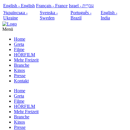
English - English
Français - France
עִבְרִית - Israel
Українська -
Svenska -
Português -
English -
Ukraine
Sweden
Brazil
India
Menü
Home
Greta
Filme
HÖRFILM
Mehr Freizeit
Branche
Kinos
Presse
Kontakt
Home
Greta
Filme
HÖRFILM
Mehr Freizeit
Branche
Kinos
Presse