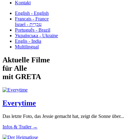
Kontakt
English - English
Français - France
עִבְרִית - Israel
Português - Brazil
Українська - Ukraine
Englis - India
Multilingual
Aktuelle Filme
für Alle
mit GRETA
Everytime
Das letzte Foto, das Jessie gemacht hat, zeigt die Sonne über...
Infos & Trailer →