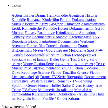
GENRE
Action
Thriller
Drama
Tragikomödie
Abenteuer
Historie
Komödie
Romanze
Kinderfilm
Familie
Dokumentation
Musik
Kriegsfilm
Krimi
Biografie
Animation
Animationsfilm
Erotik
Romantische Komödie
Horror
Dokumentarfilm
Sci-Fi
Musical
Fantasy
Roadmovie
Krimikomödie
Animation.
Comedy
test
Documentary
Comédie
Jugendmagazin
TV-
Reportage
Biopic
Fantastique
Documentaire
Werbung
Aventure
Fernsehfilm
Comédie dramatique
Drame
Historienfilm
Mystery
Court métrage
Mélodrame
Spot
가족
Comédie documentée
Kurzfilm
Fiction
Licht-Spektakel
Spectacle son et lumière
Trailer
Genre
Test
G&S
g
Serie
קומדיה
Young-Fiction-Serie
דרמה קומית
קומדיית פעולה
Test c
Musikfilm
Musikdokumentation
Young Fiction
TV-Serie
Doku
Reportage
Science Fiction
Tanzfilm
Science-Fiction
Lichtspektakel
sdf
Drama TV-Serie
Biographie
Docutainment
Filmfestival
Western
Festival
Romantik
TV-Sendung
Spielfilm
Genres
Horror-Thriller
Satire
Divers
History
True
Crime
TV-Show
Multimedia-Installation
Martial Arts
Familienfilm
Kurzfilmfestival
Dokufiction
-
Austellung
Halle
am Berghain Berlin
Familie / Kinder
Kdrama
Jetzt weiterempfehlen!