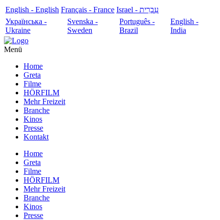
English - English
Français - France
עִבְרִית - Israel
Українська -
Svenska -
Português -
English -
Ukraine
Sweden
Brazil
India
Menü
Home
Greta
Filme
HÖRFILM
Mehr Freizeit
Branche
Kinos
Presse
Kontakt
Home
Greta
Filme
HÖRFILM
Mehr Freizeit
Branche
Kinos
Presse