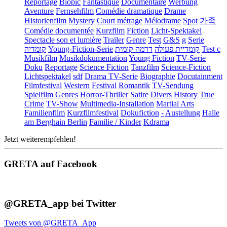
Reportage
Biopic
Fantastique
Documentaire
Werbung
Aventure
Fernsehfilm
Comédie dramatique
Drame
Historienfilm
Mystery
Court métrage
Mélodrame
Spot
가족
Comédie documentée
Kurzfilm
Fiction
Licht-Spektakel
Spectacle son et lumière
Trailer
Genre
Test
G&S
g
Serie
קומדיה
Young-Fiction-Serie
דרמה קומית
קומדיית פעולה
Test c
Musikfilm
Musikdokumentation
Young Fiction
TV-Serie
Doku
Reportage
Science Fiction
Tanzfilm
Science-Fiction
Lichtspektakel
sdf
Drama TV-Serie
Biographie
Docutainment
Filmfestival
Western
Festival
Romantik
TV-Sendung
Spielfilm
Genres
Horror-Thriller
Satire
Divers
History
True
Crime
TV-Show
Multimedia-Installation
Martial Arts
Familienfilm
Kurzfilmfestival
Dokufiction
-
Austellung
Halle
am Berghain Berlin
Familie / Kinder
Kdrama
Jetzt weiterempfehlen!
GRETA auf Facebook
@GRETA_app bei Twitter
Tweets von @GRETA_App