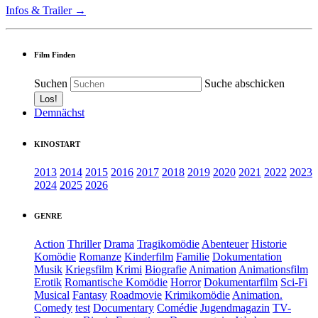
Infos & Trailer →
Film Finden
Suchen
Suche abschicken
Demnächst
KINOSTART
2013
2014
2015
2016
2017
2018
2019
2020
2021
2022
2023
2024
2025
2026
GENRE
Action
Thriller
Drama
Tragikomödie
Abenteuer
Historie
Komödie
Romanze
Kinderfilm
Familie
Dokumentation
Musik
Kriegsfilm
Krimi
Biografie
Animation
Animationsfilm
Erotik
Romantische Komödie
Horror
Dokumentarfilm
Sci-Fi
Musical
Fantasy
Roadmovie
Krimikomödie
Animation.
Comedy
test
Documentary
Comédie
Jugendmagazin
TV-