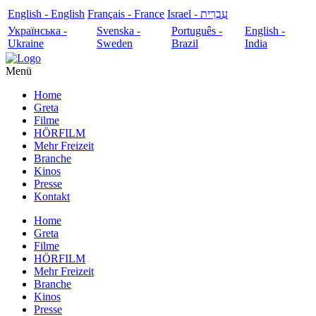
English - English
Français - France
עִבְרִית - Israel
Українська -
Svenska -
Português -
English -
Ukraine
Sweden
Brazil
India
Menü
Home
Greta
Filme
HÖRFILM
Mehr Freizeit
Branche
Kinos
Presse
Kontakt
Home
Greta
Filme
HÖRFILM
Mehr Freizeit
Branche
Kinos
Presse