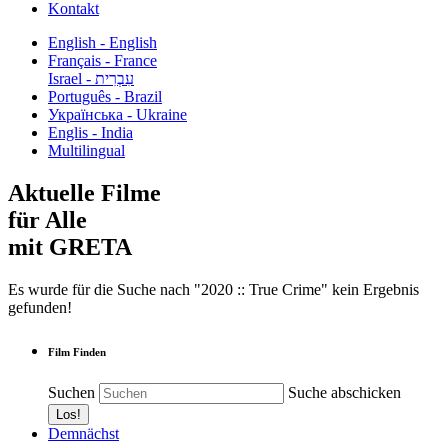
Kontakt
English - English
Français - France
עִבְרִית - Israel
Português - Brazil
Українська - Ukraine
Englis - India
Multilingual
Aktuelle Filme
für Alle
mit GRETA
Es wurde für die Suche nach "2020 :: True Crime" kein Ergebnis
gefunden!
Film Finden
Suchen
Suche abschicken
Demnächst