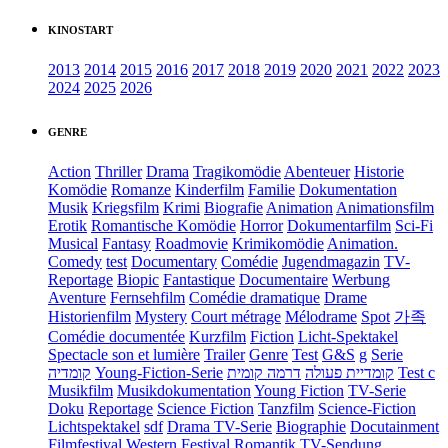
KINOSTART
2013
2014
2015
2016
2017
2018
2019
2020
2021
2022
2023
2024
2025
2026
GENRE
Action
Thriller
Drama
Tragikomödie
Abenteuer
Historie
Komödie
Romanze
Kinderfilm
Familie
Dokumentation
Musik
Kriegsfilm
Krimi
Biografie
Animation
Animationsfilm
Erotik
Romantische Komödie
Horror
Dokumentarfilm
Sci-Fi
Musical
Fantasy
Roadmovie
Krimikomödie
Animation.
Comedy
test
Documentary
Comédie
Jugendmagazin
TV-
Reportage
Biopic
Fantastique
Documentaire
Werbung
Aventure
Fernsehfilm
Comédie dramatique
Drame
Historienfilm
Mystery
Court métrage
Mélodrame
Spot
가족
Comédie documentée
Kurzfilm
Fiction
Licht-Spektakel
Spectacle son et lumière
Trailer
Genre
Test
G&S
g
Serie
קומדיה
Young-Fiction-Serie
דרמה קומית
קומדיית פעולה
Test c
Musikfilm
Musikdokumentation
Young Fiction
TV-Serie
Doku
Reportage
Science Fiction
Tanzfilm
Science-Fiction
Lichtspektakel
sdf
Drama TV-Serie
Biographie
Docutainment
Filmfestival
Western
Festival
Romantik
TV-Sendung