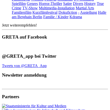
Spielfilm
Genres
Horror-Thriller
Satire
Divers
History
True
Crime
TV-Show
Multimedia-Installation
Martial Arts
Familienfilm
Kurzfilmfestival
Dokufiction
-
Austellung
Halle
am Berghain Berlin
Familie / Kinder
Kdrama
Jetzt weiterempfehlen!
GRETA auf Facebook
@GRETA_app bei Twitter
Tweets von @GRETA_App
Newsletter anmeldung
Partners