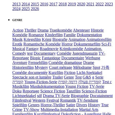
2013
2014
2015
2016
2017
2018
2019
2020
2021
2022
2023
2024
2025
2026
GENRE
Action
Thriller
Drama
Tragikomödie
Abenteuer
Historie
Komödie
Romanze
Kinderfilm
Familie
Dokumentation
Musik
Kriegsfilm
Krimi
Biografie
Animation
Animationsfilm
Erotik
Romantische Komödie
Horror
Dokumentarfilm
Sci-Fi
Musical
Fantasy
Roadmovie
Krimikomödie
Animation.
Comedy
test
Documentary
Comédie
Jugendmagazin
TV-
Reportage
Biopic
Fantastique
Documentaire
Werbung
Aventure
Fernsehfilm
Comédie dramatique
Drame
Historienfilm
Mystery
Court métrage
Mélodrame
Spot
가족
Comédie documentée
Kurzfilm
Fiction
Licht-Spektakel
Spectacle son et lumière
Trailer
Genre
Test
G&S
g
Serie
קומדיה
Young-Fiction-Serie
דרמה קומית
קומדיית פעולה
Test c
Musikfilm
Musikdokumentation
Young Fiction
TV-Serie
Doku
Reportage
Science Fiction
Tanzfilm
Science-Fiction
Lichtspektakel
sdf
Drama TV-Serie
Biographie
Docutainment
Filmfestival
Western
Festival
Romantik
TV-Sendung
Spielfilm
Genres
Horror-Thriller
Satire
Divers
History
True
Crime
TV-Show
Multimedia-Installation
Martial Arts
Familienfilm
Kurzfilmfestival
Dokufiction
-
Austellung
Halle