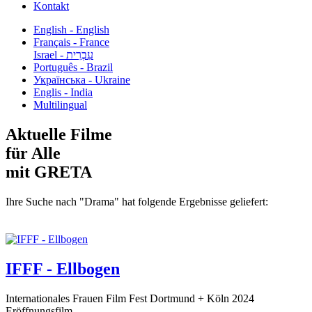
Kontakt
English - English
Français - France
עִבְרִית - Israel
Português - Brazil
Українська - Ukraine
Englis - India
Multilingual
Aktuelle Filme
für Alle
mit GRETA
Ihre Suche nach "Drama" hat folgende Ergebnisse geliefert:
IFFF - Ellbogen
Internationales Frauen Film Fest Dortmund + Köln 2024
Eröffnungsfilm...