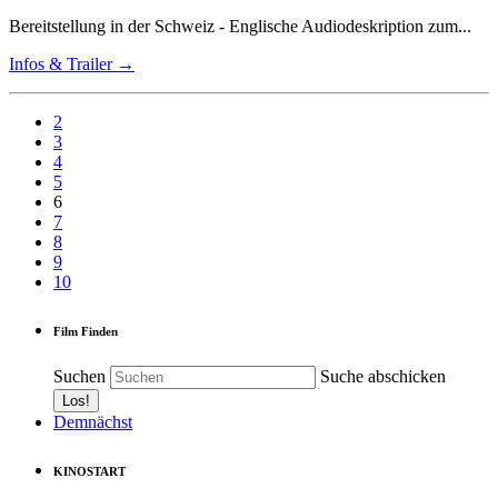
Bereitstellung in der Schweiz - Englische Audiodeskription zum...
Infos & Trailer →
2
3
4
5
6
7
8
9
10
Film Finden
Suchen
Suche abschicken
Demnächst
KINOSTART