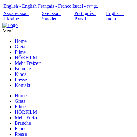
English - English
Français - France
עִבְרִית - Israel
Українська -
Svenska -
Português -
English -
Ukraine
Sweden
Brazil
India
Menü
Home
Greta
Filme
HÖRFILM
Mehr Freizeit
Branche
Kinos
Presse
Kontakt
Home
Greta
Filme
HÖRFILM
Mehr Freizeit
Branche
Kinos
Presse