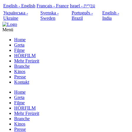
English - English
Français - France
עִבְרִית - Israel
Українська -
Svenska -
Português -
English -
Ukraine
Sweden
Brazil
India
Menü
Home
Greta
Filme
HÖRFILM
Mehr Freizeit
Branche
Kinos
Presse
Kontakt
Home
Greta
Filme
HÖRFILM
Mehr Freizeit
Branche
Kinos
Presse