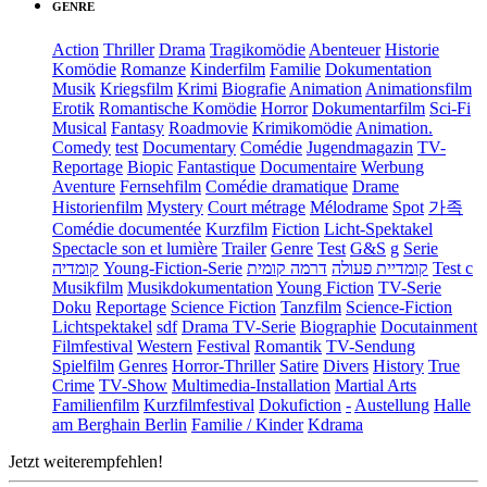
GENRE
Action
Thriller
Drama
Tragikomödie
Abenteuer
Historie
Komödie
Romanze
Kinderfilm
Familie
Dokumentation
Musik
Kriegsfilm
Krimi
Biografie
Animation
Animationsfilm
Erotik
Romantische Komödie
Horror
Dokumentarfilm
Sci-Fi
Musical
Fantasy
Roadmovie
Krimikomödie
Animation.
Comedy
test
Documentary
Comédie
Jugendmagazin
TV-
Reportage
Biopic
Fantastique
Documentaire
Werbung
Aventure
Fernsehfilm
Comédie dramatique
Drame
Historienfilm
Mystery
Court métrage
Mélodrame
Spot
가족
Comédie documentée
Kurzfilm
Fiction
Licht-Spektakel
Spectacle son et lumière
Trailer
Genre
Test
G&S
g
Serie
קומדיה
Young-Fiction-Serie
דרמה קומית
קומדיית פעולה
Test c
Musikfilm
Musikdokumentation
Young Fiction
TV-Serie
Doku
Reportage
Science Fiction
Tanzfilm
Science-Fiction
Lichtspektakel
sdf
Drama TV-Serie
Biographie
Docutainment
Filmfestival
Western
Festival
Romantik
TV-Sendung
Spielfilm
Genres
Horror-Thriller
Satire
Divers
History
True
Crime
TV-Show
Multimedia-Installation
Martial Arts
Familienfilm
Kurzfilmfestival
Dokufiction
-
Austellung
Halle
am Berghain Berlin
Familie / Kinder
Kdrama
Jetzt weiterempfehlen!