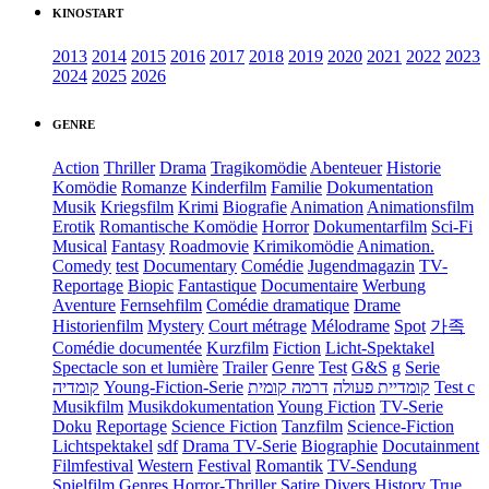
KINOSTART
2013
2014
2015
2016
2017
2018
2019
2020
2021
2022
2023
2024
2025
2026
GENRE
Action
Thriller
Drama
Tragikomödie
Abenteuer
Historie
Komödie
Romanze
Kinderfilm
Familie
Dokumentation
Musik
Kriegsfilm
Krimi
Biografie
Animation
Animationsfilm
Erotik
Romantische Komödie
Horror
Dokumentarfilm
Sci-Fi
Musical
Fantasy
Roadmovie
Krimikomödie
Animation.
Comedy
test
Documentary
Comédie
Jugendmagazin
TV-
Reportage
Biopic
Fantastique
Documentaire
Werbung
Aventure
Fernsehfilm
Comédie dramatique
Drame
Historienfilm
Mystery
Court métrage
Mélodrame
Spot
가족
Comédie documentée
Kurzfilm
Fiction
Licht-Spektakel
Spectacle son et lumière
Trailer
Genre
Test
G&S
g
Serie
קומדיה
Young-Fiction-Serie
דרמה קומית
קומדיית פעולה
Test c
Musikfilm
Musikdokumentation
Young Fiction
TV-Serie
Doku
Reportage
Science Fiction
Tanzfilm
Science-Fiction
Lichtspektakel
sdf
Drama TV-Serie
Biographie
Docutainment
Filmfestival
Western
Festival
Romantik
TV-Sendung
Spielfilm
Genres
Horror-Thriller
Satire
Divers
History
True