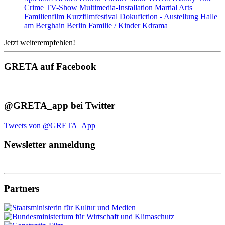
Crime
TV-Show
Multimedia-Installation
Martial Arts
Familienfilm
Kurzfilmfestival
Dokufiction
-
Austellung
Halle
am Berghain Berlin
Familie / Kinder
Kdrama
Jetzt weiterempfehlen!
GRETA auf Facebook
@GRETA_app bei Twitter
Tweets von @GRETA_App
Newsletter anmeldung
Partners