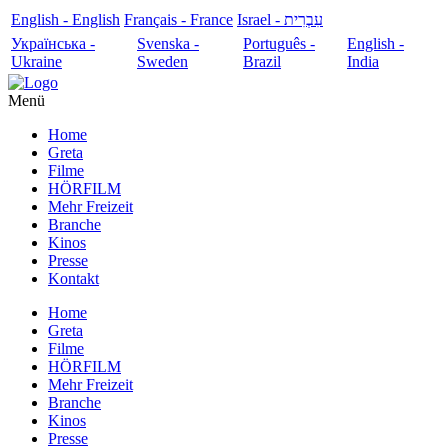
English - English
Français - France
עִבְרִית - Israel
Українська -
Svenska -
Português -
English -
Ukraine
Sweden
Brazil
India
Menü
Home
Greta
Filme
HÖRFILM
Mehr Freizeit
Branche
Kinos
Presse
Kontakt
Home
Greta
Filme
HÖRFILM
Mehr Freizeit
Branche
Kinos
Presse