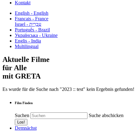
Kontakt
English - English
Français - France
עִבְרִית - Israel
Português - Brazil
Українська - Ukraine
Englis - India
Multilingual
Aktuelle Filme
für Alle
mit GRETA
Es wurde für die Suche nach "2023 :: test" kein Ergebnis gefunden!
Film Finden
Suchen
Suche abschicken
Demnächst