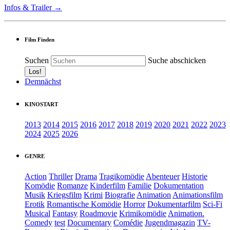
Infos & Trailer →
Film Finden
Suchen
Suche abschicken
Demnächst
KINOSTART
2013
2014
2015
2016
2017
2018
2019
2020
2021
2022
2023
2024
2025
2026
GENRE
Action
Thriller
Drama
Tragikomödie
Abenteuer
Historie
Komödie
Romanze
Kinderfilm
Familie
Dokumentation
Musik
Kriegsfilm
Krimi
Biografie
Animation
Animationsfilm
Erotik
Romantische Komödie
Horror
Dokumentarfilm
Sci-Fi
Musical
Fantasy
Roadmovie
Krimikomödie
Animation.
Comedy
test
Documentary
Comédie
Jugendmagazin
TV-