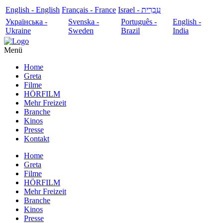
English - English
Français - France
עִבְרִית - Israel
Українська -
Svenska -
Português -
English -
Ukraine
Sweden
Brazil
India
Menü
Home
Greta
Filme
HÖRFILM
Mehr Freizeit
Branche
Kinos
Presse
Kontakt
Home
Greta
Filme
HÖRFILM
Mehr Freizeit
Branche
Kinos
Presse