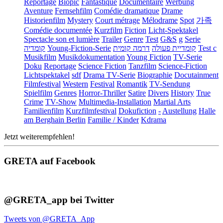
Reportage
Biopic
Fantastique
Documentaire
Werbung
Aventure
Fernsehfilm
Comédie dramatique
Drame
Historienfilm
Mystery
Court métrage
Mélodrame
Spot
가족
Comédie documentée
Kurzfilm
Fiction
Licht-Spektakel
Spectacle son et lumière
Trailer
Genre
Test
G&S
g
Serie
קומדיה
Young-Fiction-Serie
דרמה קומית
קומדיית פעולה
Test c
Musikfilm
Musikdokumentation
Young Fiction
TV-Serie
Doku
Reportage
Science Fiction
Tanzfilm
Science-Fiction
Lichtspektakel
sdf
Drama TV-Serie
Biographie
Docutainment
Filmfestival
Western
Festival
Romantik
TV-Sendung
Spielfilm
Genres
Horror-Thriller
Satire
Divers
History
True
Crime
TV-Show
Multimedia-Installation
Martial Arts
Familienfilm
Kurzfilmfestival
Dokufiction
-
Austellung
Halle
am Berghain Berlin
Familie / Kinder
Kdrama
Jetzt weiterempfehlen!
GRETA auf Facebook
@GRETA_app bei Twitter
Tweets von @GRETA_App