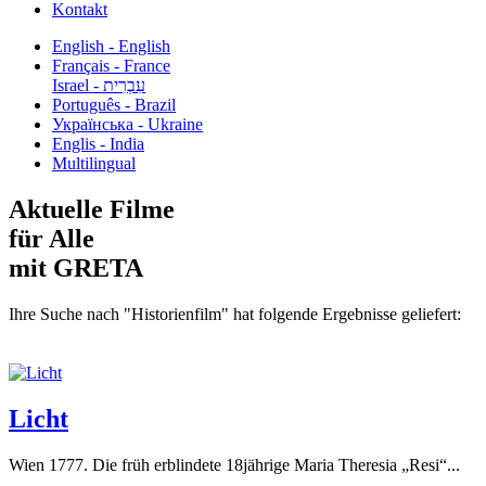
Kontakt
English - English
Français - France
עִבְרִית - Israel
Português - Brazil
Українська - Ukraine
Englis - India
Multilingual
Aktuelle Filme
für Alle
mit GRETA
Ihre Suche nach "Historienfilm" hat folgende Ergebnisse geliefert:
Licht
Wien 1777. Die früh erblindete 18jährige Maria Theresia „Resi“...