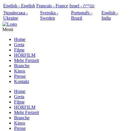
English - English
Français - France
עִבְרִית - Israel
Українська -
Svenska -
Português -
English -
Ukraine
Sweden
Brazil
India
Menü
Home
Greta
Filme
HÖRFILM
Mehr Freizeit
Branche
Kinos
Presse
Kontakt
Home
Greta
Filme
HÖRFILM
Mehr Freizeit
Branche
Kinos
Presse