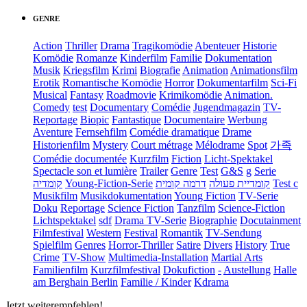
GENRE
Action
Thriller
Drama
Tragikomödie
Abenteuer
Historie
Komödie
Romanze
Kinderfilm
Familie
Dokumentation
Musik
Kriegsfilm
Krimi
Biografie
Animation
Animationsfilm
Erotik
Romantische Komödie
Horror
Dokumentarfilm
Sci-Fi
Musical
Fantasy
Roadmovie
Krimikomödie
Animation.
Comedy
test
Documentary
Comédie
Jugendmagazin
TV-
Reportage
Biopic
Fantastique
Documentaire
Werbung
Aventure
Fernsehfilm
Comédie dramatique
Drame
Historienfilm
Mystery
Court métrage
Mélodrame
Spot
가족
Comédie documentée
Kurzfilm
Fiction
Licht-Spektakel
Spectacle son et lumière
Trailer
Genre
Test
G&S
g
Serie
קומדיה
Young-Fiction-Serie
דרמה קומית
קומדיית פעולה
Test c
Musikfilm
Musikdokumentation
Young Fiction
TV-Serie
Doku
Reportage
Science Fiction
Tanzfilm
Science-Fiction
Lichtspektakel
sdf
Drama TV-Serie
Biographie
Docutainment
Filmfestival
Western
Festival
Romantik
TV-Sendung
Spielfilm
Genres
Horror-Thriller
Satire
Divers
History
True
Crime
TV-Show
Multimedia-Installation
Martial Arts
Familienfilm
Kurzfilmfestival
Dokufiction
-
Austellung
Halle
am Berghain Berlin
Familie / Kinder
Kdrama
Jetzt weiterempfehlen!