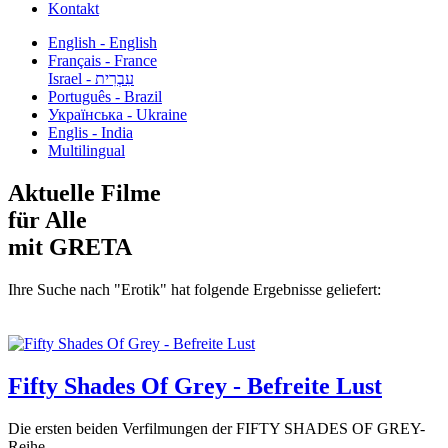
Kontakt
English - English
Français - France
עִבְרִית - Israel
Português - Brazil
Українська - Ukraine
Englis - India
Multilingual
Aktuelle Filme
für Alle
mit GRETA
Ihre Suche nach "Erotik" hat folgende Ergebnisse geliefert:
Fifty Shades Of Grey - Befreite Lust
Die ersten beiden Verfilmungen der FIFTY SHADES OF GREY-
Reihe...